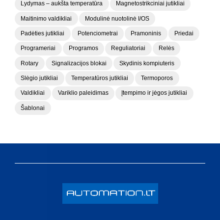
Lydymas – aukšta temperatūra
Magnetostrikciniai jutikliai
Maitinimo valdikliai
Modulinė nuotolinė I/OS
Padėties jutikliai
Potenciometrai
Pramoninis
Priedai
Programeriai
Programos
Reguliatoriai
Relės
Rotary
Signalizacijos blokai
Skydinis kompiuteris
Slėgio jutikliai
Temperatūros jutikliai
Termoporos
Valdikliai
Variklio paleidimas
Įtempimo ir jėgos jutikliai
Šablonai