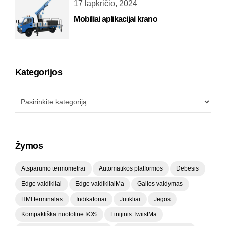
17 lapkričio, 2024
Mobiliai aplikacijai krano
Kategorijos
Žymos
Atsparumo termometrai
Automatikos platformos
Debesis
Edge valdikliai
Edge valdikliaiMa
Galios valdymas
HMI terminalas
Indikatoriai
Jutikliai
Jėgos
Kompaktiška nuotolinė I/OS
Linijinis TwiistMa