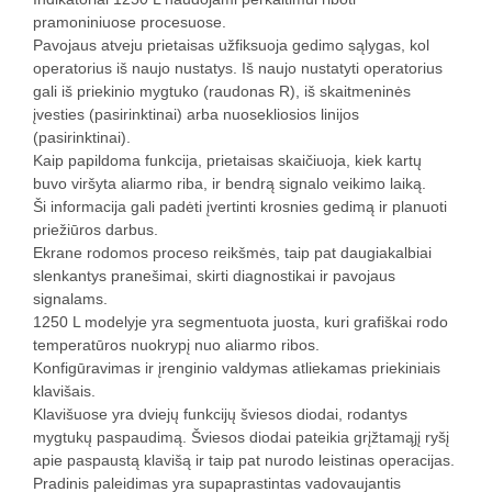
pramoniniuose procesuose.
Pavojaus atveju prietaisas užfiksuoja gedimo sąlygas, kol
operatorius iš naujo nustatys. Iš naujo nustatyti operatorius
gali iš priekinio mygtuko (raudonas R), iš skaitmeninės
įvesties (pasirinktinai) arba nuosekliosios linijos
(pasirinktinai).
Kaip papildoma funkcija, prietaisas skaičiuoja, kiek kartų
buvo viršyta aliarmo riba, ir bendrą signalo veikimo laiką.
Ši informacija gali padėti įvertinti krosnies gedimą ir planuoti
priežiūros darbus.
Ekrane rodomos proceso reikšmės, taip pat daugiakalbiai
slenkantys pranešimai, skirti diagnostikai ir pavojaus
signalams.
1250 L modelyje yra segmentuota juosta, kuri grafiškai rodo
temperatūros nuokrypį nuo aliarmo ribos.
Konfigūravimas ir įrenginio valdymas atliekamas priekiniais
klavišais.
Klavišuose yra dviejų funkcijų šviesos diodai, rodantys
mygtukų paspaudimą. Šviesos diodai pateikia grįžtamąjį ryšį
apie paspaustą klavišą ir taip pat nurodo leistinas operacijas.
Pradinis paleidimas yra supaprastintas vadovaujantis