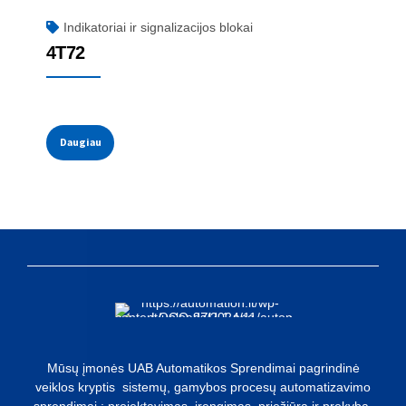
Indikatoriai ir signalizacijos blokai
4T72
Daugiau
Mūsų įmonės UAB Automatikos Sprendimai pagrindinė
veiklos kryptis sistemų, gamybos procesų automatizavimo
sprendimai : projektavimas, įrengimas, priežiūra ir prekyba.