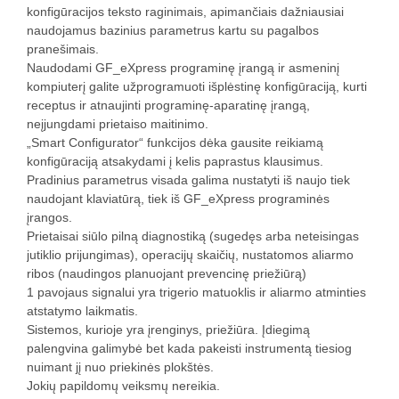
konfigūracijos teksto raginimais, apimančiais dažniausiai
naudojamus bazinius parametrus kartu su pagalbos
pranešimais.
Naudodami GF_eXpress programinę įrangą ir asmeninį
kompiuterį galite užprogramuoti išplėstinę konfigūraciją, kurti
receptus ir atnaujinti programinę-aparatinę įrangą,
neįjungdami prietaiso maitinimo.
„Smart Configurator“ funkcijos dėka gausite reikiamą
konfigūraciją atsakydami į kelis paprastus klausimus.
Pradinius parametrus visada galima nustatyti iš naujo tiek
naudojant klaviatūrą, tiek iš GF_eXpress programinės
įrangos.
Prietaisai siūlo pilną diagnostiką (sugedęs arba neteisingas
jutiklio prijungimas), operacijų skaičių, nustatomos aliarmo
ribos (naudingos planuojant prevencinę priežiūrą)
1 pavojaus signalui yra trigerio matuoklis ir aliarmo atminties
atstatymo laikmatis.
Sistemos, kurioje yra įrenginys, priežiūra. Įdiegimą
palengvina galimybė bet kada pakeisti instrumentą tiesiog
nuimant jį nuo priekinės plokštės.
Jokių papildomų veiksmų nereikia.