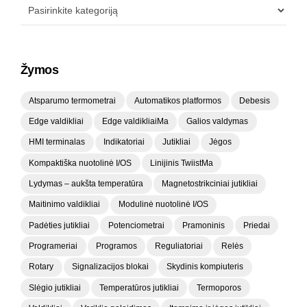
Žymos
Atsparumo termometrai
Automatikos platformos
Debesis
Edge valdikliai
Edge valdikliaiMa
Galios valdymas
HMI terminalas
Indikatoriai
Jutikliai
Jėgos
Kompaktiška nuotolinė I/OS
Linijinis TwiistMa
Lydymas – aukšta temperatūra
Magnetostrikciniai jutikliai
Maitinimo valdikliai
Modulinė nuotolinė I/OS
Padėties jutikliai
Potenciometrai
Pramoninis
Priedai
Programeriai
Programos
Reguliatoriai
Relės
Rotary
Signalizacijos blokai
Skydinis kompiuteris
Slėgio jutikliai
Temperatūros jutikliai
Termoporos