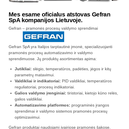
Mes esame oficialus atstovas Gefran
SpA kompanijos Lietuvoje.
Gefran – pramonės procesų valdymo sprendimai
Gefran SpA yra Italijos tarptautinė įmonė, specializuojanti
pramonės procesų automatizavimo ir valdymo
sprendimuose. Jų produktų asortimentas apima:
Jutikliai:
slėgio, temperatūros, padėties, jėgos ir kitų
parametrų matavimui.
Valdikliai ir indikatoriai:
PID valdikliai, temperatūros
reguliatoriai, procesų indikatoriai.
Galios valdymo įrenginiai:
tiristoriai, kietojo kūno relės,
galios valdikliai.
Automatizavimo platformos:
programinės įrangos
sprendimai ir valdymo sistemos pramonės procesų
optimizavimui.
Gefran produktai naudojami įvairiose pramonės šakose,