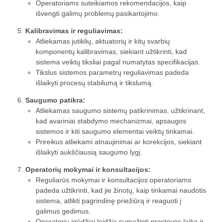
Operatoriams suteikiamos rekomendacijos, kaip
išvengti galimų problemų pasikartojimo.
Kalibravimas ir reguliavimas:
Atliekamas jutiklių, aktuatorių ir kitų svarbių
komponentų kalibravimas, siekiant užtikrinti, kad
sistema veiktų tiksliai pagal numatytas specifikacijas.
Tikslus sistemos parametrų reguliavimas padeda
išlaikyti procesų stabilumą ir tikslumą.
Saugumo patikra:
Atliekamas saugumo sistemų patikrinimas, užtikrinant,
kad avariniai stabdymo mechanizmai, apsaugos
sistemos ir kiti saugumo elementai veiktų tinkamai.
Prireikus atliekami atnaujinimai ar korekcijos, siekiant
išlaikyti aukščiausią saugumo lygį.
Operatorių mokymai ir konsultacijos:
Reguliarūs mokymai ir konsultacijos operatoriams
padeda užtikrinti, kad jie žinotų, kaip tinkamai naudotis
sistema, atlikti pagrindinę priežiūrą ir reaguoti į
galimus gedimus.
Operatorių įgūdžiai leidžia sumažinti prastovos laiką ir