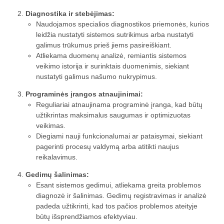
Diagnostika ir stebėjimas:
Naudojamos specialios diagnostikos priemonės, kurios
leidžia nustatyti sistemos sutrikimus arba nustatyti
galimus trūkumus prieš jiems pasireiškiant.
Atliekama duomenų analizė, remiantis sistemos
veikimo istorija ir surinktais duomenimis, siekiant
nustatyti galimus našumo nukrypimus.
Programinės įrangos atnaujinimai:
Reguliariai atnaujinama programinė įranga, kad būtų
užtikrintas maksimalus saugumas ir optimizuotas
veikimas.
Diegiami nauji funkcionalumai ar pataisymai, siekiant
pagerinti procesų valdymą arba atitikti naujus
reikalavimus.
Gedimų šalinimas:
Esant sistemos gedimui, atliekama greita problemos
diagnozė ir šalinimas. Gedimų registravimas ir analizė
padeda užtikrinti, kad tos pačios problemos ateityje
būtų išsprendžiamos efektyviau.