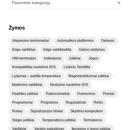
Žymos
Atsparumo termometrai
Automatikos platformos
Debesis
Edge valdikliai
Edge valdikliaiMa
Galios valdymas
HMI terminalas
Indikatoriai
Jutikliai
Jėgos
Kompaktiška nuotolinė I/OS
Linijinis TwiistMa
Lydymas – aukšta temperatūra
Magnetostrikciniai jutikliai
Maitinimo valdikliai
Modulinė nuotolinė I/OS
Padėties jutikliai
Potenciometrai
Pramoninis
Priedai
Programeriai
Programos
Reguliatoriai
Relės
Rotary
Signalizacijos blokai
Skydinis kompiuteris
Slėgio jutikliai
Temperatūros jutikliai
Termoporos
Valdikliai
Variklio paleidimas
Įtempimo ir jėgos jutikliai