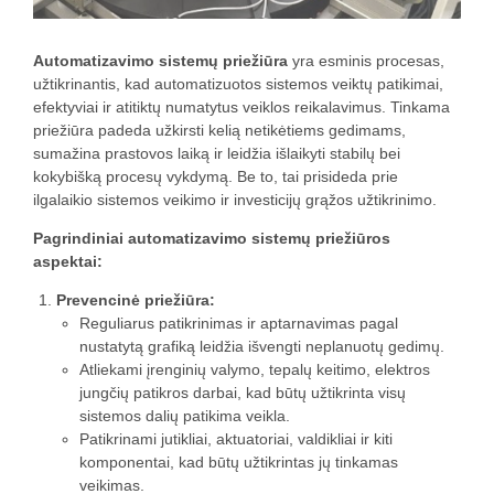
Automatizavimo sistemų priežiūra
yra esminis procesas,
užtikrinantis, kad automatizuotos sistemos veiktų patikimai,
efektyviai ir atitiktų numatytus veiklos reikalavimus. Tinkama
priežiūra padeda užkirsti kelią netikėtiems gedimams,
sumažina prastovos laiką ir leidžia išlaikyti stabilų bei
kokybišką procesų vykdymą. Be to, tai prisideda prie
ilgalaikio sistemos veikimo ir investicijų grąžos užtikrinimo.
Pagrindiniai automatizavimo sistemų priežiūros
aspektai:
Prevencinė priežiūra:
Reguliarus patikrinimas ir aptarnavimas pagal
nustatytą grafiką leidžia išvengti neplanuotų gedimų.
Atliekami įrenginių valymo, tepalų keitimo, elektros
jungčių patikros darbai, kad būtų užtikrinta visų
sistemos dalių patikima veikla.
Patikrinami jutikliai, aktuatoriai, valdikliai ir kiti
komponentai, kad būtų užtikrintas jų tinkamas
veikimas.