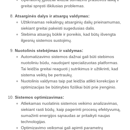
greitai spręsti iškilusias problemas.
Atsarginės dalys ir atsargų valdymas:
Užtikrinamas reikalingų atsarginių dalių prieinamumas,
siekiant greitai pakeisti sugedusias dalis.
Stebima atsargų būklė ir poreikis, kad būtų išvengta
ilgesnių sistemos sustojimų.
Nuotolinis stebėjimas ir valdymas:
Automatizavimo sistemos dažnai gali būti stebimos
nuotoliniu būdu, naudojant specializuotas platformas.
Tai leidžia greitai reaguoti į sutrikimus ir užtikrinti, kad
sistema veiktų be pertraukų.
Nuotolinis valdymas taip pat leidžia atlikti korekcijas ir
optimizacijas be būtinybės fiziškai būti prie įrenginio.
Sistemos optimizavimas:
Atliekamas nuolatinis sistemos veikimo analizavimas,
siekiant rasti būdų, kaip pagerinti procesų efektyvumą,
sumažinti energijos sąnaudas ar pritaikyti naujas
technologijas.
Optimizavimo veiksmai gali apimti parametrų