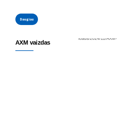
Daugiau
Skydinis kompiuteris - CPU
AXM vaizdas