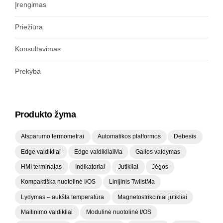
Įrengimas
Priežiūra
Konsultavimas
Prekyba
Produkto žyma
Atsparumo termometrai
Automatikos platformos
Debesis
Edge valdikliai
Edge valdikliaiMa
Galios valdymas
HMI terminalas
Indikatoriai
Jutikliai
Jėgos
Kompaktiška nuotolinė I/OS
Linijinis TwiistMa
Lydymas – aukšta temperatūra
Magnetostrikciniai jutikliai
Maitinimo valdikliai
Modulinė nuotolinė I/OS