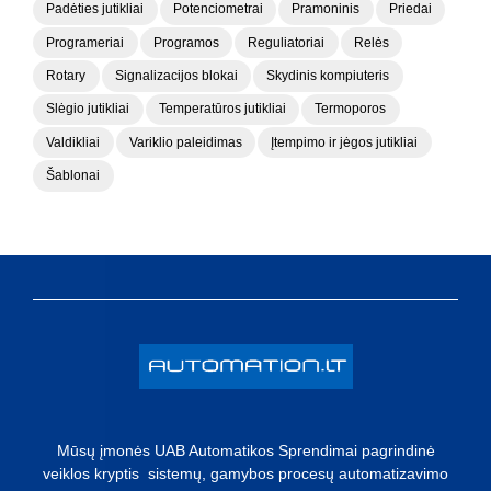
Padėties jutikliai
Potenciometrai
Pramoninis
Priedai
Programeriai
Programos
Reguliatoriai
Relės
Rotary
Signalizacijos blokai
Skydinis kompiuteris
Slėgio jutikliai
Temperatūros jutikliai
Termoporos
Valdikliai
Variklio paleidimas
Įtempimo ir jėgos jutikliai
Šablonai
Mūsų įmonės UAB Automatikos Sprendimai pagrindinė
veiklos kryptis sistemų, gamybos procesų automatizavimo