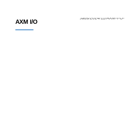
CPU ir HMI
Kompaktiška nuotolinė I/OS
AXM I/O