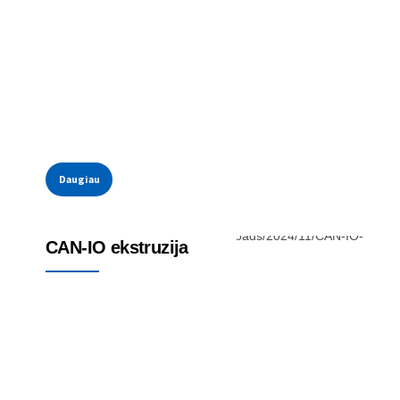
Daugiau
Kompaktiška nuotolinė I/OS
CAN-IO ekstruzija