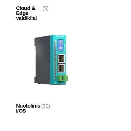
Cloud &
(5)
Edge
valdikliai
Nuotolinis
(30)
I/OS
Programinė
(8)
įranga
Skydinis
(11)
kompiuteris -