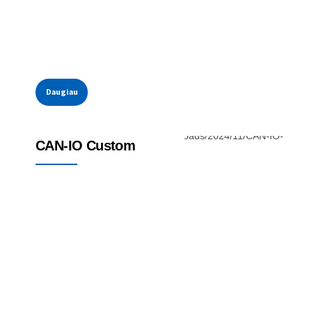
Daugiau
Kompaktiška nuotolinė I/OS
CAN-IO Custom