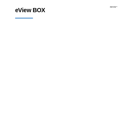
Edge valdikliai
Skydinis kompiuteris - CPU
eView BOX