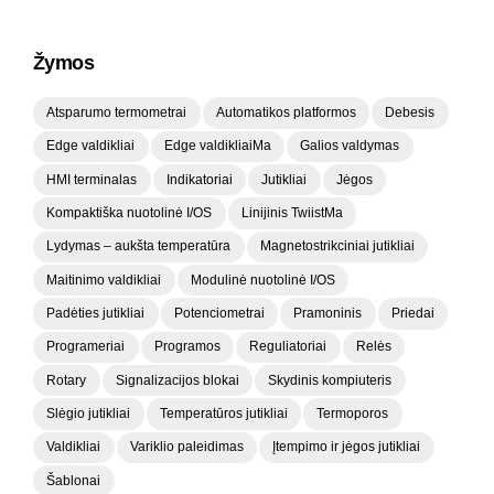
Žymos
Atsparumo termometrai
Automatikos platformos
Debesis
Edge valdikliai
Edge valdikliaiMa
Galios valdymas
HMI terminalas
Indikatoriai
Jutikliai
Jėgos
Kompaktiška nuotolinė I/OS
Linijinis TwiistMa
Lydymas – aukšta temperatūra
Magnetostrikciniai jutikliai
Maitinimo valdikliai
Modulinė nuotolinė I/OS
Padėties jutikliai
Potenciometrai
Pramoninis
Priedai
Programeriai
Programos
Reguliatoriai
Relės
Rotary
Signalizacijos blokai
Skydinis kompiuteris
Slėgio jutikliai
Temperatūros jutikliai
Termoporos
Valdikliai
Variklio paleidimas
Įtempimo ir jėgos jutikliai
Šablonai