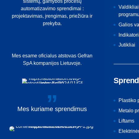
sistemų, gamybos procesų
Valdikliai
automatizavimo sprendimai :
programu
projektavimas, įrengimas, priežiūra ir
prekyba.
Galios v
Indikatori
Jutikliai
Mes esame oficialus atstovas Gefran
SpA kompanijos Lietuvoje.
Sprend
Plastiko
Mes
kuriame
sprendimus
Metalo p
Liftams
Elektrin