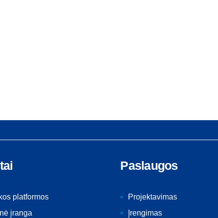
tai
Paslaugos
kos platformos
Projektavimas
nė įranga
Įrengimas