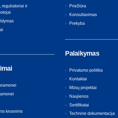
, reguliatoriai ir
Priežiūra
otojai
Konsultavimas
aldymas
Prekyba
ai
Palaikymas
imai
Privatumo politika
Kontaktai
 pramonei
Mūsų projektai
ramonei
Naujienos
Sertifikatai
ėms krosnims
Techninė dokumentacija