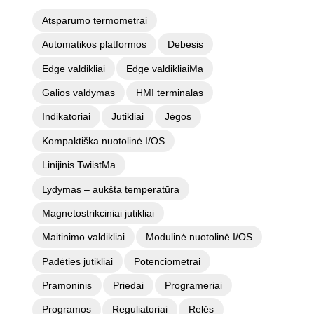
Atsparumo termometrai
Automatikos platformos
Debesis
Edge valdikliai
Edge valdikliaiMa
Galios valdymas
HMI terminalas
Indikatoriai
Jutikliai
Jėgos
Kompaktiška nuotolinė I/OS
Linijinis TwiistMa
Lydymas – aukšta temperatūra
Magnetostrikciniai jutikliai
Maitinimo valdikliai
Modulinė nuotolinė I/OS
Padėties jutikliai
Potenciometrai
Pramoninis
Priedai
Programeriai
Programos
Reguliatoriai
Relės