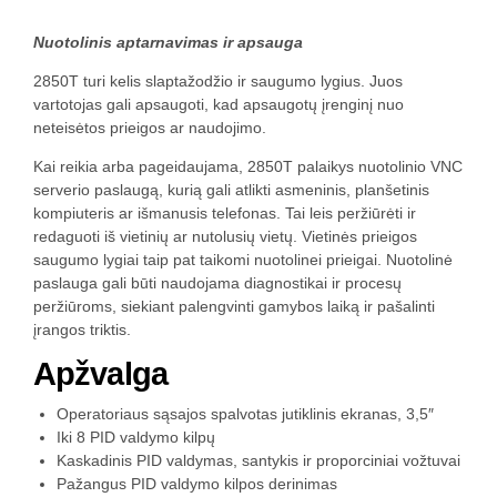
Nuotolinis aptarnavimas ir apsauga
2850T turi kelis slaptažodžio ir saugumo lygius. Juos
vartotojas gali apsaugoti, kad apsaugotų įrenginį nuo
neteisėtos prieigos ar naudojimo.
Kai reikia arba pageidaujama, 2850T palaikys nuotolinio VNC
serverio paslaugą, kurią gali atlikti asmeninis, planšetinis
kompiuteris ar išmanusis telefonas. Tai leis peržiūrėti ir
redaguoti iš vietinių ar nutolusių vietų. Vietinės prieigos
saugumo lygiai taip pat taikomi nuotolinei prieigai. Nuotolinė
paslauga gali būti naudojama diagnostikai ir procesų
peržiūroms, siekiant palengvinti gamybos laiką ir pašalinti
įrangos triktis.
Apžvalga
Operatoriaus sąsajos spalvotas jutiklinis ekranas, 3,5″
Iki 8 PID valdymo kilpų
Kaskadinis PID valdymas, santykis ir proporciniai vožtuvai
Pažangus PID valdymo kilpos derinimas