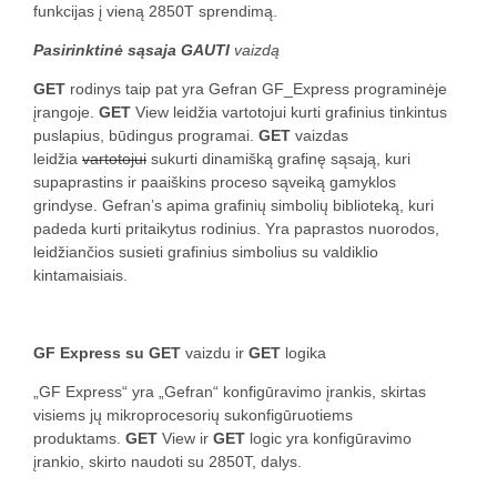
funkcijas į vieną 2850T sprendimą.
Pasirinktinė sąsaja GAUTI
vaizdą
GET
rodinys taip pat yra Gefran GF_Express programinėje
įrangoje.
GET
View leidžia vartotojui kurti grafinius tinkintus
puslapius, būdingus programai.
GET
vaizdas
leidžia
vartotojui
sukurti dinamišką grafinę sąsają, kuri
supaprastins ir paaiškins proceso sąveiką gamyklos
grindyse. Gefran’s apima grafinių simbolių biblioteką, kuri
padeda kurti pritaikytus rodinius. Yra paprastos nuorodos,
leidžiančios susieti grafinius simbolius su valdiklio
kintamaisiais.
GF Express su GET
vaizdu ir
GET
logika
„GF Express“ yra „Gefran“ konfigūravimo įrankis, skirtas
visiems jų mikroprocesorių sukonfigūruotiems
produktams.
GET
View ir
GET
logic yra konfigūravimo
įrankio, skirto naudoti su 2850T, dalys.