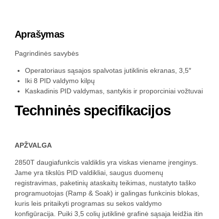
Aprašymas
Pagrindinės savybės
Operatoriaus sąsajos spalvotas jutiklinis ekranas, 3,5″
Iki 8 PID valdymo kilpų
Kaskadinis PID valdymas, santykis ir proporciniai vožtuvai
Techninės specifikacijos
APŽVALGA
2850T daugiafunkcis valdiklis yra viskas viename įrenginys.
Jame yra tikslūs PID valdikliai, saugus duomenų
registravimas, paketinių ataskaitų teikimas, nustatyto taško
programuotojas (Ramp & Soak) ir galingas funkcinis blokas,
kuris leis pritaikyti programas su sekos valdymo
konfigūracija. Puiki 3,5 colių jutiklinė grafinė sąsaja leidžia itin