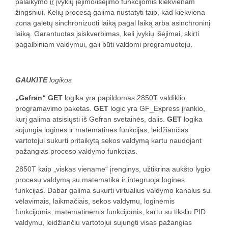
palaikymo
ir
įvykių įėjimo/išėjimo funkcijomis kiekvienam
žingsniui. Kelių procesą galima nustatyti taip, kad kiekviena
zona galėtų sinchronizuoti laiką pagal laiką arba asinchroninį
laiką. Garantuotas įsiskverbimas, keli įvykių išėjimai, skirti
pagalbiniam valdymui, gali būti valdomi programuotoju.
GAUKITE
logikos
„Gefran“ GET
logika yra papildomas
2850T
valdiklio
programavimo paketas.
GET
logic yra GF_Express įrankio,
kurį galima atsisiųsti iš Gefran svetainės, dalis.
GET
logika
sujungia logines ir matematines funkcijas, leidžiančias
vartotojui sukurti pritaikytą sekos valdymą kartu naudojant
pažangias proceso valdymo funkcijas.
2850T kaip „viskas viename“ įrenginys, užtikrina aukšto lygio
procesų valdymą su matematika ir integruoja logines
funkcijas. Dabar galima sukurti virtualius valdymo kanalus su
vėlavimais, laikmačiais, sekos valdymu, loginėmis
funkcijomis, matematinėmis funkcijomis, kartu su tiksliu PID
valdymu, leidžiančiu vartotojui sujungti visas pažangias