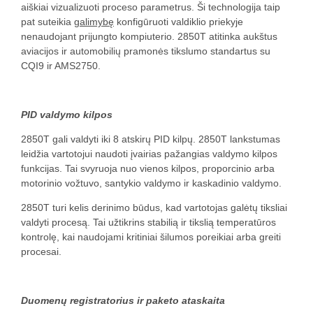
aiškiai vizualizuoti proceso parametrus. Ši technologija taip
pat suteikia
galimybę
konfigūruoti valdiklio priekyje
nenaudojant prijungto kompiuterio. 2850T atitinka aukštus
aviacijos ir automobilių pramonės tikslumo standartus su
CQI9 ir AMS2750.
PID valdymo kilpos
2850T gali valdyti iki 8 atskirų PID kilpų. 2850T lankstumas
leidžia vartotojui naudoti įvairias pažangias valdymo kilpos
funkcijas. Tai svyruoja nuo vienos kilpos, proporcinio arba
motorinio vožtuvo, santykio valdymo ir kaskadinio valdymo.
2850T turi kelis derinimo būdus, kad vartotojas galėtų tiksliai
valdyti procesą. Tai užtikrins stabilią ir tikslią temperatūros
kontrolę, kai naudojami kritiniai šilumos poreikiai arba greiti
procesai.
Duomenų registratorius ir paketo ataskaita