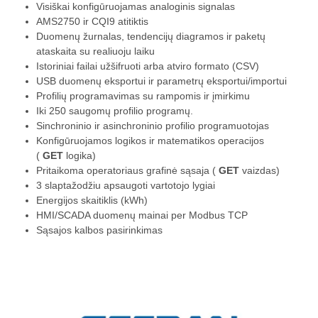
Visiškai konfigūruojamas analoginis signalas
AMS2750 ir CQI9 atitiktis
Duomenų žurnalas, tendencijų diagramos ir paketų
ataskaita su realiuoju laiku
Istoriniai failai užšifruoti arba atviro formato (CSV)
USB duomenų eksportui ir parametrų eksportui/importui
Profilių programavimas su rampomis ir įmirkimu
Iki 250 saugomų profilio programų.
Sinchroninio ir asinchroninio profilio programuotojas
Konfigūruojamos logikos ir matematikos operacijos
(
GET
logika)
Pritaikoma operatoriaus grafinė sąsaja (
GET
vaizdas)
3 slaptažodžiu apsaugoti vartotojo lygiai
Energijos skaitiklis (kWh)
HMI/SCADA duomenų mainai per Modbus TCP
Sąsajos kalbos pasirinkimas
Video
grotuvas