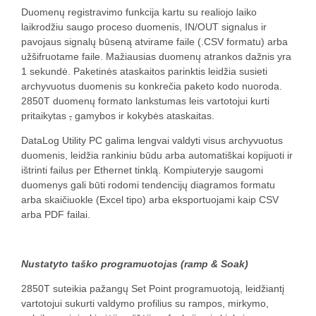
Duomenų registravimo funkcija kartu su realiojo laiko
laikrodžiu saugo proceso duomenis, IN/OUT signalus ir
pavojaus signalų būseną atvirame faile (.CSV formatu) arba
užšifruotame faile. Mažiausias duomenų atrankos dažnis yra
1 sekundė. Paketinės ataskaitos parinktis leidžia susieti
archyvuotus duomenis su konkrečia paketo kodo nuoroda.
2850T duomenų formato lankstumas leis vartotojui kurti
pritaikytas
,
gamybos ir kokybės ataskaitas.
DataLog Utility PC galima lengvai valdyti visus archyvuotus
duomenis, leidžia rankiniu būdu arba automatiškai kopijuoti ir
ištrinti failus per Ethernet tinklą. Kompiuteryje saugomi
duomenys gali būti rodomi tendencijų diagramos formatu
arba skaičiuokle (Excel tipo) arba eksportuojami kaip CSV
arba PDF failai.
Nustatyto taško programuotojas (ramp & Soak)
2850T suteikia pažangų Set Point programuotoją, leidžiantį
vartotojui sukurti valdymo profilius su rampos, mirkymo,