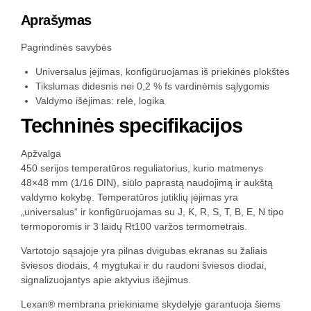
Aprašymas
Pagrindinės savybės
Universalus įėjimas, konfigūruojamas iš priekinės plokštės
Tikslumas didesnis nei 0,2 % fs vardinėmis sąlygomis
Valdymo išėjimas: relė, logika
Techninės specifikacijos
Apžvalga
450 serijos temperatūros reguliatorius, kurio matmenys
48×48 mm (1/16 DIN), siūlo paprastą naudojimą ir aukštą
valdymo kokybę. Temperatūros jutiklių įėjimas yra
„universalus“ ir konfigūruojamas su J, K, R, S, T, B, E, N tipo
termoporomis ir 3 laidų Rt100 varžos termometrais.
Vartotojo sąsajoje yra pilnas dvigubas ekranas su žaliais
šviesos diodais, 4 mygtukai ir du raudoni šviesos diodai,
signalizuojantys apie aktyvius išėjimus.
Lexan® membrana priekiniame skydelyje garantuoja šiems