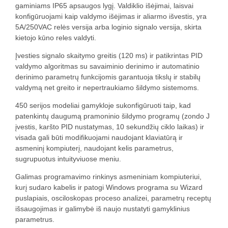
gaminiams IP65 apsaugos lygį. Valdiklio išėjimai, laisvai
konfigūruojami kaip valdymo išėjimas ir aliarmo išvestis, yra
5A/250VAC relės versija arba loginio signalo versija, skirta
kietojo kūno reles valdyti.
Įvesties signalo skaitymo greitis (120 ms) ir patikrintas PID
valdymo algoritmas su savaiminio derinimo ir automatinio
derinimo parametrų funkcijomis garantuoja tikslų ir stabilų
valdymą net greito ir nepertraukiamo šildymo sistemoms.
450 serijos modeliai gamykloje sukonfigūruoti taip, kad
patenkintų daugumą pramoninio šildymo programų (zondo J
įvestis, karšto PID nustatymas, 10 sekundžių ciklo laikas) ir
visada gali būti modifikuojami naudojant klaviatūrą ir
asmeninį kompiuterį, naudojant kelis parametrus,
sugrupuotus intuityviuose meniu.
Galimas programavimo rinkinys asmeniniam kompiuteriui,
kurį sudaro kabelis ir patogi Windows programa su Wizard
puslapiais, osciloskopas proceso analizei, parametrų receptų
išsaugojimas ir galimybė iš naujo nustatyti gamyklinius
parametrus.