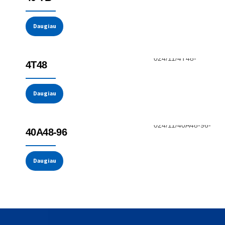
Daugiau
Indikatoriai ir signalizacijos blokai
4T48
Daugiau
Indikatoriai ir signalizacijos blokai
40A48-96
Daugiau