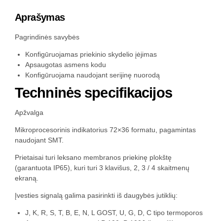
Aprašymas
Pagrindinės savybės
Konfigūruojamas priekinio skydelio įėjimas
Apsaugotas asmens kodu
Konfigūruojama naudojant serijinę nuorodą
Techninės specifikacijos
Apžvalga
Mikroprocesorinis indikatorius 72×36 formatu, pagamintas
naudojant SMT.
Prietaisai turi leksano membranos priekinę plokštę
(garantuota IP65), kuri turi 3 klavišus, 2, 3 / 4 skaitmenų
ekraną.
Įvesties signalą galima pasirinkti iš daugybės jutiklių:
J, K, R, S, T, B, E, N, L GOST, U, G, D, C tipo termoporos