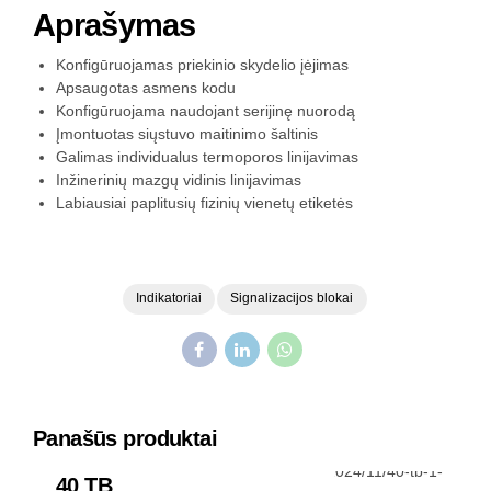
Aprašymas
Konfigūruojamas priekinio skydelio įėjimas
Apsaugotas asmens kodu
Konfigūruojama naudojant serijinę nuorodą
Įmontuotas siųstuvo maitinimo šaltinis
Galimas individualus termoporos linijavimas
Inžinerinių mazgų vidinis linijavimas
Labiausiai paplitusių fizinių vienetų etiketės
Indikatoriai
Signalizacijos blokai
Panašūs produktai
Indikatoriai ir signalizacijos blokai
40 TB