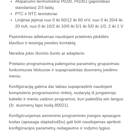
Atsparumo termometrai Pt100, Pt100J (japoniškas
standartas) 2/3 laidų
PTC ir NTC temistoriai
Linijiniai įėjimai nuo 0 iki 60/12 iki 60 mV, nuo 0 iki 20/4 iki
20 mA, nuo 0 iki 10/2 iki 10/0 iki 5/1 iki 5/0 iki 1/0, 2 iki 1 V
Pasirinkimas atliekamas naudojant priekinės plokštės
klavišus ir teisingą įvesties kontaktą.
Nereikia jokio išorinio šunto ar adapterio.
Prietaiso programavimą palengvina parametrų grupavimas
funkciniuose blokuose ir supaprastintas duomenų įvedimo
meniu.
Konfigūraciją galima dar labiau supaprastinti naudojant
kompiuterio programavimo rinkinį, sudarytą iš jungiamojo
kabelio ir meniu vadovo programos, kuri paleidžia win langus
(žr. duomenų lapo kodą 80021).
Konfigūruojamas asmeninis programinės įrangos apsaugos
kodas (apsauga slaptažodžiu) gali būti naudojamas apriboti
konfigūracijos parametrų redagavimo ir rodymo lygius.