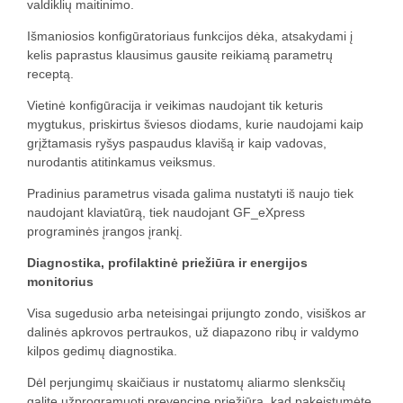
valdiklių maitinimo.
Išmaniosios konfigūratoriaus funkcijos dėka, atsakydami į
kelis paprastus klausimus gausite reikiamą parametrų
receptą.
Vietinė konfigūracija ir veikimas naudojant tik keturis
mygtukus, priskirtus šviesos diodams, kurie naudojami kaip
grįžtamasis ryšys paspaudus klavišą ir kaip vadovas,
nurodantis atitinkamus veiksmus.
Pradinius parametrus visada galima nustatyti iš naujo tiek
naudojant klaviatūrą, tiek naudojant GF_eXpress
programinės įrangos įrankį.
Diagnostika, profilaktinė priežiūra ir energijos
monitorius
Visa sugedusio arba neteisingai prijungto zondo, visiškos ar
dalinės apkrovos pertraukos, už diapazono ribų ir valdymo
kilpos gedimų diagnostika.
Dėl perjungimų skaičiaus ir nustatomų aliarmo slenksčių
galite užprogramuoti prevencinę priežiūrą, kad pakeistumėte