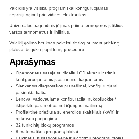
Valdiklis yra visiškai programiškai konfigūruojamas
neprisijungiant prie vidinės elektronikos.
Universalus pagrindinis įėjimas priima termoporos jutiklius,
varžos termometrus ir linijinius.
Valdiklį galima bet kada pakeisti tiesiog nuimant priekinę
plokštę, be jokių papildomų procedūrų.
Aprašymas
Operatoriaus sąsaja su dideliu LCD ekranu ir trimis
konfigūruojamomis juostinėmis diagramomis
Slenkantys diagnostikos pranešimai, konfigūruojami,
pasirinkta kalba
Lengva, vadovaujama konfigūracija, nukopijuokite /
įklijuokite parametrus net išjungus maitinimą
Profilaktinė priežiūra su energijos skaitikliais (kWh) ir
apkrovos perjungimu
32 funkcinių blokų programos
8 matematikos programų blokai
Laikmatis, nustatytoji vertė ir algoritmų programuotojas,