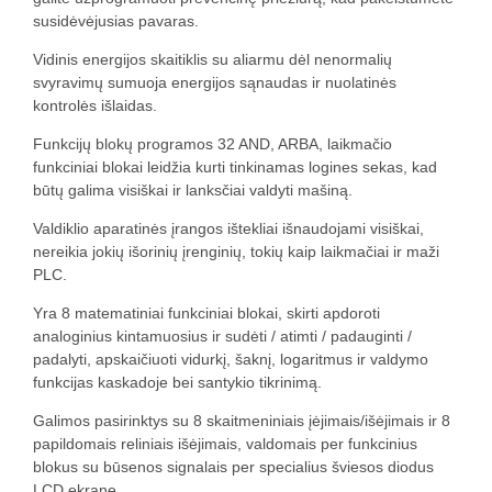
susidėvėjusias pavaras.
Vidinis energijos skaitiklis su aliarmu dėl nenormalių
svyravimų sumuoja energijos sąnaudas ir nuolatinės
kontrolės išlaidas.
Funkcijų blokų programos 32 AND, ARBA, laikmačio
funkciniai blokai leidžia kurti tinkinamas logines sekas, kad
būtų galima visiškai ir lanksčiai valdyti mašiną.
Valdiklio aparatinės įrangos ištekliai išnaudojami visiškai,
nereikia jokių išorinių įrenginių, tokių kaip laikmačiai ir maži
PLC.
Yra 8 matematiniai funkciniai blokai, skirti apdoroti
analoginius kintamuosius ir sudėti / atimti / padauginti /
padalyti, apskaičiuoti vidurkį, šaknį, logaritmus ir valdymo
funkcijas kaskadoje bei santykio tikrinimą.
Galimos pasirinktys su 8 skaitmeniniais įėjimais/išėjimais ir 8
papildomais reliniais išėjimais, valdomais per funkcinius
blokus su būsenos signalais per specialius šviesos diodus
LCD ekrane.