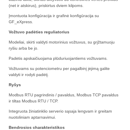
(net ir atskirus), priskirtus dviem kilpoms.
Įmontuota konfigūracija ir grafinė konfigūracija su
GF_eXpress.
Vožtuvo padėties reguliatorius
Modeliai, skirti valdyti motorinius vožtuvus, su grįžtamuoju
ryšiu arba be jo.
Padėtis apskaičiuojama plūduriuojantiems vožtuvams.
Vožtuvams su potenciometru per pagalbinį įėjimą galite
valdyti ir rodyti padėtį.
Ryšys
Modbus RTU pagrindinis / pavaldus, Modbus TCP pavaldus
ir tiltas Modbus RTU / TCP.
Integruota žiniatinklio serverio sąsaja lengvam ir greitam
nuotoliniam aptarnavimui.
Bendrosios charakteristikos