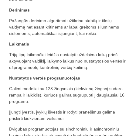
Derinimas
Pažangūs derinimo algoritmai užtikrina stabilų ir tikslų
valdymą net esant kritinėms ar labai greitoms šiluminėms
sistemoms, automatiškai įsijungiant, kai reikia.
Laikmatis
Trijų tipų laikmačiai leidžia nustatyti uždelsimo laiką prieš
aktyvuojant valdiklį, laikymo laikus nuo nustatytosios vertės ir
užprogramuotų kontrolinių verčių keitimą.
Nustatytos vertės programuotojas
Galimi modeliai su 128 žingsniais (kiekvieną žingsnį sudaro
rampa ir laikiklis), kuriuos galima sugrupuoti į daugiausiai 16
programų.
Įjungti įvestis, įvykių išvestis ir rodyti pranešimus galima
priskirti kiekvienam veiksmui.
Dvigubas programuotojas su sinchroniniu ir asinchroniniu
baziniu laiku, skirtas aktyvuoti du kontrolinės vertės profilius