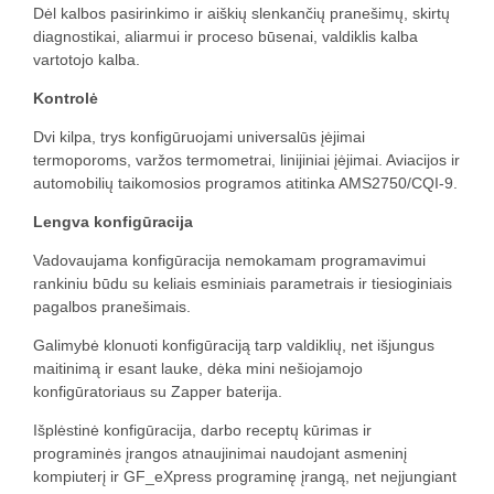
Dėl kalbos pasirinkimo ir aiškių slenkančių pranešimų, skirtų
diagnostikai, aliarmui ir proceso būsenai, valdiklis kalba
vartotojo kalba.
Kontrolė
Dvi kilpa, trys konfigūruojami universalūs įėjimai
termoporoms, varžos termometrai, linijiniai įėjimai. Aviacijos ir
automobilių taikomosios programos atitinka AMS2750/CQI-9.
Lengva konfigūracija
Vadovaujama konfigūracija nemokamam programavimui
rankiniu būdu su keliais esminiais parametrais ir tiesioginiais
pagalbos pranešimais.
Galimybė klonuoti konfigūraciją tarp valdiklių, net išjungus
maitinimą ir esant lauke, dėka mini nešiojamojo
konfigūratoriaus su Zapper baterija.
Išplėstinė konfigūracija, darbo receptų kūrimas ir
programinės įrangos atnaujinimai naudojant asmeninį
kompiuterį ir GF_eXpress programinę įrangą, net neįjungiant