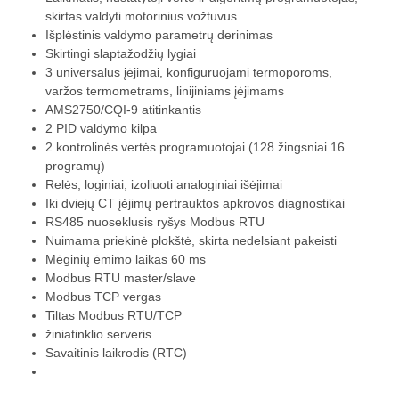
skirtas valdyti motorinius vožtuvus
Išplėstinis valdymo parametrų derinimas
Skirtingi slaptažodžių lygiai
3 universalūs įėjimai, konfigūruojami termoporoms,
varžos termometrams, linijiniams įėjimams
AMS2750/CQI-9 atitinkantis
2 PID valdymo kilpa
2 kontrolinės vertės programuotojai (128 žingsniai 16
programų)
Relės, loginiai, izoliuoti analoginiai išėjimai
Iki dviejų CT įėjimų pertrauktos apkrovos diagnostikai
RS485 nuoseklusis ryšys Modbus RTU
Nuimama priekinė plokštė, skirta nedelsiant pakeisti
Mėginių ėmimo laikas 60 ms
Modbus RTU master/slave
Modbus TCP vergas
Tiltas Modbus RTU/TCP
žiniatinklio serveris
Savaitinis laikrodis (RTC)