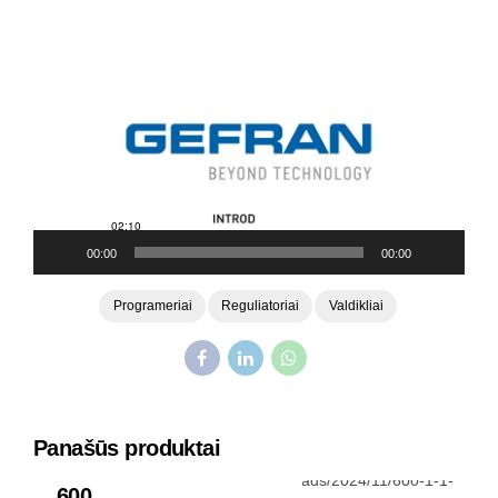
Video
grotuvas
00:00
00:00
Programeriai
Reguliatoriai
Valdikliai
Panašūs produktai
Reguliatoriai ir programeriai
600