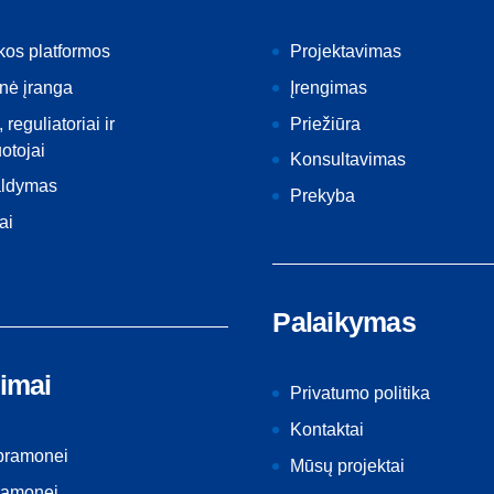
kos platformos
Projektavimas
nė įranga
Įrengimas
, reguliatoriai ir
Priežiūra
otojai
Konsultavimas
aldymas
Prekyba
ai
Palaikymas
imai
Privatumo politika
Kontaktai
 pramonei
Mūsų projektai
ramonei