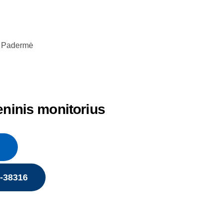
Padermė
eninis monitorius
5-38316