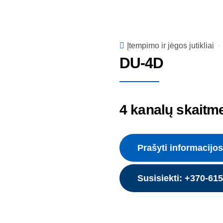
Įtempimo ir jėgos jutikliai
DU-4D
4 kanalų skaitm
Prašyti informacijos
Susisiekti: +370-61