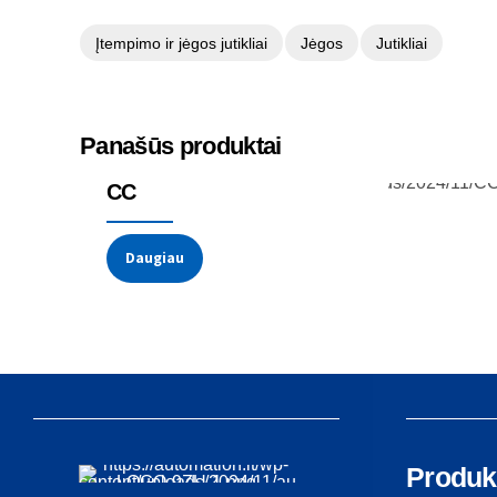
Įtempimo ir jėgos jutikliai
Jėgos
Jutikliai
Panašūs produktai
Įtempimo ir jėgos jutikliai
Jėgos
CC
Daugiau
Produk