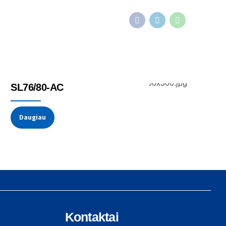
Įtempimo ir jėgos jutikliai
Padermė
SL76/80-AC
Daugiau
Kontaktai