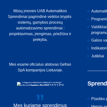
Mūsų įmonės UAB Automatikos
Automati
Sprendimai pagrindinė veiklos kryptis
Programi
sistemų, gamybos procesų
Valdikliai
automatizavimo sprendimai :
programu
projektavimas, įrengimas, priežiūra ir
prekyba.
Galios v
Indikatori
Jutikliai
Mes esame oficialus atstovas Gefran
SpA kompanijos Lietuvoje.
Sprend
Plastiko
Mes
kuriame
sprendimus
Metalo p