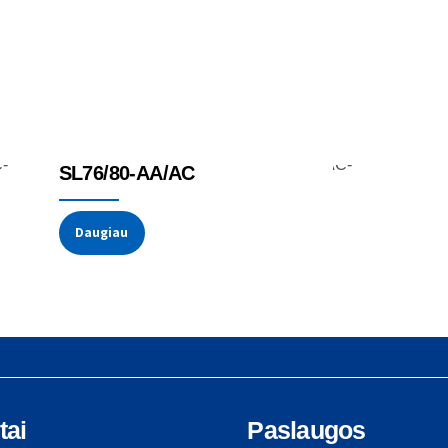
Įtempimo ir jėgos jutikliai
Padermė
SL76/80-AA/AC
Daugiau
tai
Paslaugos