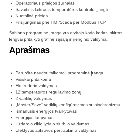
Operatoriaus prieigos žurnalas
Savaitinis laikrodis temperatūros kontrolei įjungti
Nuotolinė prieiga
Prisijungimas prie HMI/Scada per Modbus TCP
Šablono programinė įranga yra atvirojo kodo kodas, skirtas
lengvai pritaikyti grafinę sąsają ir įrenginio valdymą.
Aprašmas
Paruošta naudoti taikomoji programinė įranga
Visiškai pritaikoma
Ekstruderio valdymas
12 temperatūros reguliavimo zonų
2 variklių valdymas
„Master/Save“ variklių konfigūravimas su sinchronizmu
Išmanusis energijos tvarkytuvas
Energijos taupymas
Uždarojo ciklo lydalo siurblio valdymas
Efektyvus apkrovos pertraukimo valdymas