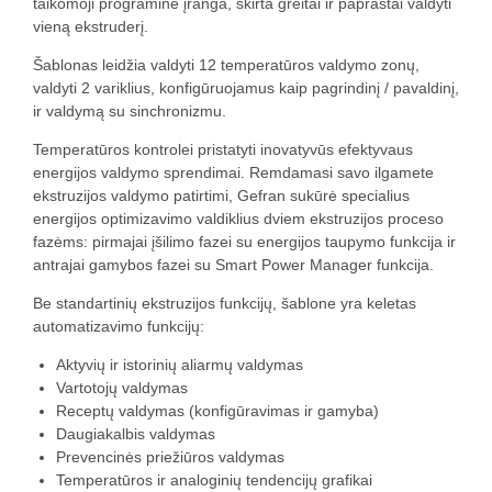
taikomoji programinė įranga, skirta greitai ir paprastai valdyti
vieną ekstruderį.
Šablonas leidžia valdyti 12 temperatūros valdymo zonų,
valdyti 2 variklius, konfigūruojamus kaip pagrindinį / pavaldinį,
ir valdymą su sinchronizmu.
Temperatūros kontrolei pristatyti inovatyvūs efektyvaus
energijos valdymo sprendimai. Remdamasi savo ilgamete
ekstruzijos valdymo patirtimi, Gefran sukūrė specialius
energijos optimizavimo valdiklius dviem ekstruzijos proceso
fazėms: pirmajai įšilimo fazei su energijos taupymo funkcija ir
antrajai gamybos fazei su Smart Power Manager funkcija.
Be standartinių ekstruzijos funkcijų, šablone yra keletas
automatizavimo funkcijų:
Aktyvių ir istorinių aliarmų valdymas
Vartotojų valdymas
Receptų valdymas (konfigūravimas ir gamyba)
Daugiakalbis valdymas
Prevencinės priežiūros valdymas
Temperatūros ir analoginių tendencijų grafikai