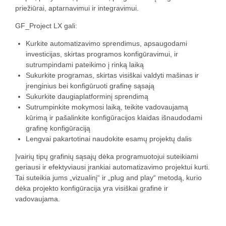
priežiūrai, aptarnavimui ir integravimui.
GF_Project LX gali:
Kurkite automatizavimo sprendimus, apsaugodami
investicijas, skirtas programos konfigūravimui, ir
sutrumpindami pateikimo į rinką laiką
Sukurkite programas, skirtas visiškai valdyti mašinas ir
įrenginius bei konfigūruoti grafinę sąsają
Sukurkite daugiaplatforminį sprendimą
Sutrumpinkite mokymosi laiką, teikite vadovaujamą
kūrimą ir pašalinkite konfigūracijos klaidas išnaudodami
grafinę konfigūraciją
Lengvai pakartotinai naudokite esamų projektų dalis
Įvairių tipų grafinių sąsajų dėka programuotojui suteikiami
geriausi ir efektyviausi įrankiai automatizavimo projektui kurti.
Tai suteikia jums „vizualinį“ ir „plug and play“ metodą, kurio
dėka projekto konfigūracija yra visiškai grafinė ir
vadovaujama.