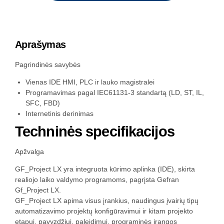
Aprašymas
Pagrindinės savybės
Vienas IDE HMI, PLC ir lauko magistralei
Programavimas pagal IEC61131-3 standartą (LD, ST, IL,
SFC, FBD)
Internetinis derinimas
Techninės specifikacijos
Apžvalga
GF_Project LX yra integruota kūrimo aplinka (IDE), skirta
realiojo laiko valdymo programoms, pagrįsta Gefran
Gf_Project LX.
GF_Project LX apima visus įrankius, naudingus įvairių tipų
automatizavimo projektų konfigūravimui ir kitam projekto
etapui, pavyzdžiui, paleidimui, programinės įrangos