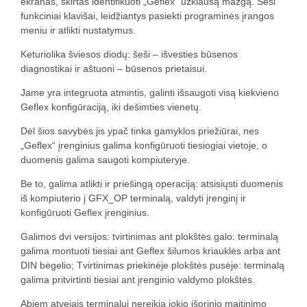
ekranas, skirtas identifikuoti „Geflex“ užklausą mazgą. Šeši
funkciniai klavišai, leidžiantys pasiekti programinės įrangos
meniu ir atlikti nustatymus.
Keturiolika šviesos diodų: šeši – išvesties būsenos
diagnostikai ir aštuoni – būsenos prietaisui.
Jame yra integruota atmintis, galinti išsaugoti visą kiekvieno
Geflex konfigūraciją, iki dešimties vienetų.
Dėl šios savybės jis ypač tinka gamyklos priežiūrai, nes
„Geflex“ įrenginius galima konfigūruoti tiesiogiai vietoje, o
duomenis galima saugoti kompiuteryje.
Be to, galima atlikti ir priešingą operaciją: atsisiųsti duomenis
iš kompiuterio į GFX_OP terminalą, valdyti įrenginį ir
konfigūruoti Geflex įrenginius.
Galimos dvi versijos: tvirtinimas ant plokštės galo: terminalą
galima montuoti tiesiai ant Geflex šilumos kriauklės arba ant
DIN bėgelio; Tvirtinimas priekinėje plokštės pusėje: terminalą
galima pritvirtinti tiesiai ant įrenginio valdymo plokštės.
Abiem atvejais terminalui nereikia jokio išorinio maitinimo