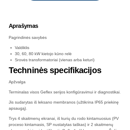
Aprašymas
Pagrindinės savybės
Valdiklis
30, 60, 80 kW kietojo kūno relė
Srovės transformatoriai (vienas arba keturi)
Techninės specifikacijos
Apžvalga
Terminalas visos Geflex serijos konfigūravimui ir diagnostikai.
Jis sudarytas iš leksano membranos (užtikrina IP65 priekinę
apsaugą).
Trys 4 skaitmenų ekranai, iš kurių du rodo kintamuosius (PV
proceso kintamasis, SP nustatytas taškas) ir 2 skaitmenų