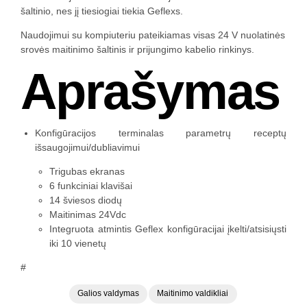
šaltinio, nes jį tiesiogiai tiekia Geflexs.
Naudojimui su kompiuteriu pateikiamas visas 24 V nuolatinės
srovės maitinimo šaltinis ir prijungimo kabelio rinkinys.
Aprašymas
Konfigūracijos terminalas parametrų receptų
išsaugojimui/dubliavimui
Trigubas ekranas
6 funkciniai klavišai
14 šviesos diodų
Maitinimas 24Vdc
Integruota atmintis Geflex konfigūracijai įkelti/atsisiųsti
iki 10 vienetų
#
Galios valdymas
Maitinimo valdikliai