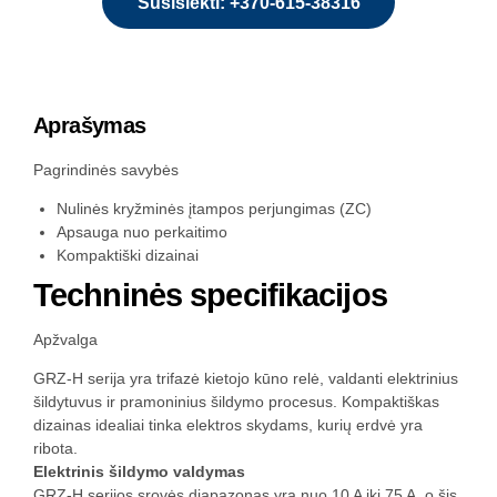
Susisiekti: +370-615-38316
Aprašymas
Pagrindinės savybės
Nulinės kryžminės įtampos perjungimas (ZC)
Apsauga nuo perkaitimo
Kompaktiški dizainai
Techninės specifikacijos
Apžvalga
GRZ-H serija yra trifazė kietojo kūno relė, valdanti elektrinius
šildytuvus ir pramoninius šildymo procesus. Kompaktiškas
dizainas idealiai tinka elektros skydams, kurių erdvė yra
ribota.
Elektrinis šildymo valdymas
GRZ-H serijos srovės diapazonas yra nuo 10 A iki 75 A, o šis