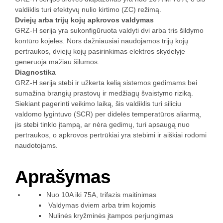
valdiklis turi efektyvų nulio kirtimo (ZC) režimą.
Dviejų arba trijų kojų apkrovos valdymas
GRZ-H serija yra sukonfigūruota valdyti dvi arba tris šildymo
kontūro kojeles. Nors dažniausiai naudojamos trijų kojų
pertraukos, dviejų kojų pasirinkimas elektros skydelyje
generuoja mažiau šilumos.
Diagnostika
GRZ-H serija stebi ir užkerta kelią sistemos gedimams bei
sumažina brangių prastovų ir medžiagų švaistymo riziką.
Siekiant pagerinti veikimo laiką, šis valdiklis turi siliciu
valdomo lygintuvo (SCR) per didelės temperatūros aliarmą,
jis stebi tinklo įtampą, ar nėra gedimų, turi apsaugą nuo
pertraukos, o apkrovos pertrūkiai yra stebimi ir aiškiai rodomi
naudotojams.
Aprašymas
Nuo 10A iki 75A, trifazis maitinimas
Valdymas dviem arba trim kojomis
Nulinės kryžminės įtampos perjungimas