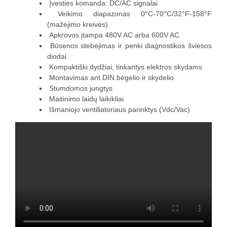
Įvesties komanda: DC/AC signalai
Veikimo diapazonas 0°C-70°C/32°F-158°F
(mažėjimo kreivės)
Apkrovos įtampa 480V AC arba 600V AC
Būsenos stebėjimas ir penki diagnostikos šviesos
diodai
Kompaktiški dydžiai, tinkantys elektros skydams
Montavimas ant DIN bėgelio ir skydelio
Stumdomos jungtys
Maitinimo laidų laikikliai
Išmaniojo ventiliatoriaus parinktys (Vdc/Vac)