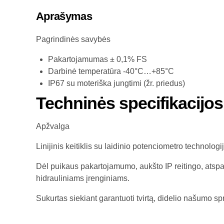
Aprašymas
Pagrindinės savybės
Pakartojamumas ± 0,1% FS
Darbinė temperatūra -40°C…+85°C
IP67 su moteriška jungtimi (žr. priedus)
Techninės specifikacijos
Apžvalga
Linijinis keitiklis su laidinio potenciometro technologij
Dėl puikaus pakartojamumo, aukšto IP reitingo, atspa
hidrauliniams įrenginiams.
Sukurtas siekiant garantuoti tvirtą, didelio našumo