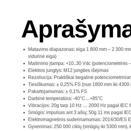
Aprašym
Matavimo diapazonas: eiga 1 800 mm – 2 300 m
vidurinė eiga)
Maitinimo įtampa: +10..30 Vdc (potenciometrinis – 
Elektros jungtys: M12 jungties išėjimas
Rezoliucija: Praktiškai begalinė potenciometrini
Tiesiškumas: ± 0,25% FS (nuo 1800 mm iki 4300 
Pakartojamumas: ± 0,1% FS
Darbinė temperatūra: -40°C…+85°C
Vibracijos: 20g tarp 10 Hz … 2000 Hz pagal IEC 
Smūgis: impulsas ant 3 ašių; 50g 11 ms pagal IE
Elektromagnetinis suderinamumas: 2014/30/ES 
Gyvenimas: 250 000 ciklų (smūgių iki 5300 mm), kit