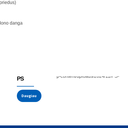
 priedus)
ilono danga
Potenciometrai
PS
Daugiau