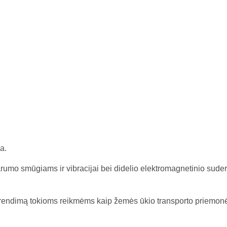
a.
rumo smūgiams ir vibracijai bei didelio elektromagnetinio suder
 sprendimą tokioms reikmėms kaip žemės ūkio transporto priemon