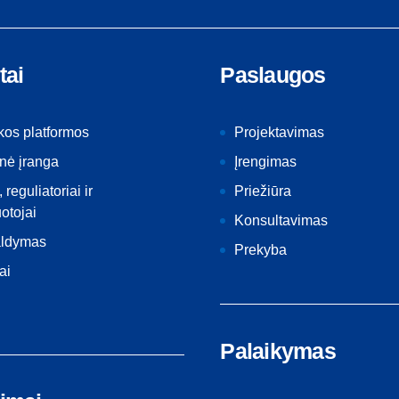
tai
Paslaugos
kos platformos
Projektavimas
nė įranga
Įrengimas
, reguliatoriai ir
Priežiūra
otojai
Konsultavimas
aldymas
Prekyba
ai
Palaikymas