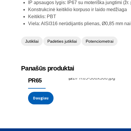
IP apsaugos lygis: IP67 su moteriška jungtimi (žr.
Konstrukcinė keitiklio korpuso ir laido medžiaga
Keitiklis: PBT
Viela: AISI316 nerūdijantis plienas, Ø0,85 mm na
Jutikliai
Padėties jutikliai
Potenciometrai
Panašūs produktai
Potenciometrai
PR65
Daugiau