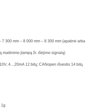
 7 300 mm – 8 000 mm – 8 300 mm (apatinė arba
ą maitinimo įtampą žr. išėjimo signalą)
0…10V, 4…20mA 12 bitų; CANopen išvestis 14 bitų
s 1g