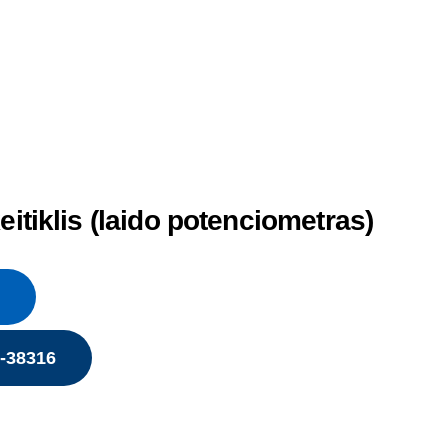
eitiklis (laido potenciometras)
5-38316