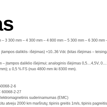
as
m – 3 300 mm – 4 300 mm – 4 800 mm – 5 300 mm – 6 300 mm –
įtampos daliklis- išėjimas) +10..36 Vdc (kitas išėjimas – teising
am – įtampos daliklio išėjimui; analoginis išėjimas 0,5…4,5V, 
mm); ± 0,5 % FS (nuo 4800 mm iki 8300 mm).
60068-2-6
C 60068-2-27
Elektromagnetinis suderinamumas (EMC)
u atveju 2000 km maršrutų; tipinis greitis 1m/s, tipinis pagreiti