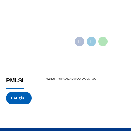
Potenciometrai
PMI-SL
Daugiau