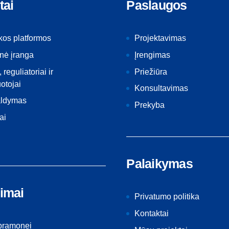
tai
Paslaugos
kos platformos
Projektavimas
nė įranga
Įrengimas
, reguliatoriai ir
Priežiūra
otojai
Konsultavimas
aldymas
Prekyba
ai
Palaikymas
imai
Privatumo politika
Kontaktai
 pramonei