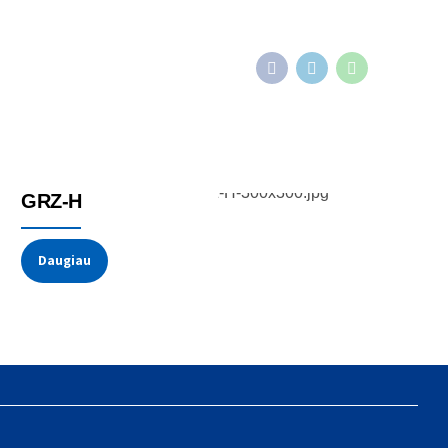
Relės su/be radiatoriaus
GRZ-H
Daugiau