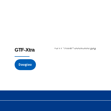
Galios reguliatoriai
GTF-Xtra
Daugiau