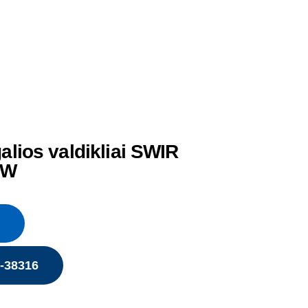
alios valdikliai SWIR
kW
5-38316