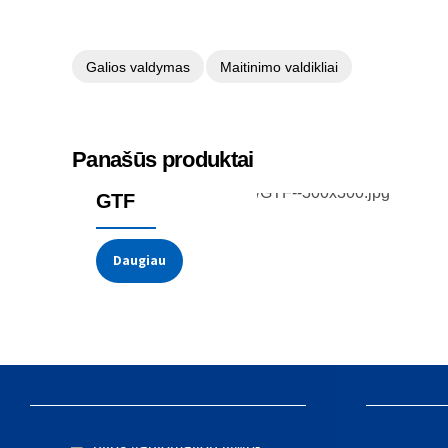
Galios valdymas
Maitinimo valdikliai
Panašūs produktai
Galios reguliatoriai
GTF
Daugiau