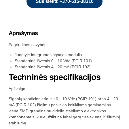
Susisiekti: +370-615-38316
Aprašymas
Pagrindinės savybės
Jungtyje integruotas sąsajos modulis
Standartinė išvestis 0…10 Vdc (PCIR 101)
Standartinė išvestis 4…20 mA (PCIR 102)
Techninės specifikacijos
Apžvalga
Signalų kondicionieriai su 0…10 Vdc (PCIR 101) arba 4…20
mA (PCIR 102) išėjimu poslinkio keitikliams gaminami su
viena SMD grandine su didelio stabilumo elektronikos
komponentais, kurie užtikrina labai gerą tiesiškumą ir šiluminį
stabilumą.