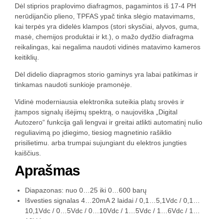
Dėl stiprios praplovimo diafragmos, pagamintos iš 17-4 PH
nerūdijančio plieno, TPFAS ypač tinka slėgio matavimams,
kai terpės yra didelės klampos (stori skysčiai, alyvos, guma,
masė, chemijos produktai ir kt.), o mažo dydžio diafragma
reikalingas, kai negalima naudoti vidinės matavimo kameros
keitiklių.
Dėl didelio diapragmos storio gaminys yra labai patikimas ir
tinkamas naudoti sunkioje pramonėje.
Vidinė moderniausia elektronika suteikia platų srovės ir
įtampos signalų išėjimų spektrą, o naujoviška „Digital
Autozero“ funkcija gali lengvai ir greitai atlikti automatinį nulio
reguliavimą po įdiegimo, tiesiog magnetinio rašiklio
prisilietimu. arba trumpai sujungiant du elektros jungties
kaiščius.
Aprašmas
Diapazonas: nuo 0…25 iki 0…600 barų
Išvesties signalas 4…20mA 2 laidai / 0,1…5,1Vdc / 0,1…
10,1Vdc / 0…5Vdc / 0…10Vdc / 1…5Vdc / 1…6Vdc / 1…