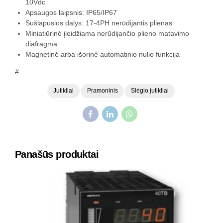
10Vdc
Apsaugos laipsnis: IP65/IP67
Sušlapusios dalys: 17-4PH nerūdijantis plienas
Miniatiūrinė įleidžiama nerūdijančio plieno matavimo
diafragma
Magnetinė arba išorinė automatinio nulio funkcija
#
Jutikliai
Pramoninis
Slėgio jutikliai
Panašūs produktai