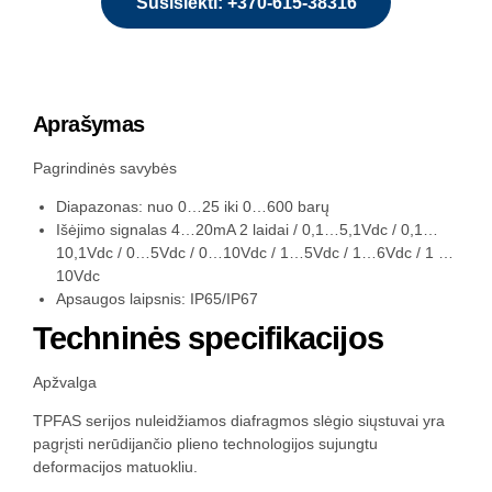
Susisiekti: +370-615-38316
Aprašymas
Pagrindinės savybės
Diapazonas: nuo 0…25 iki 0…600 barų
Išėjimo signalas 4…20mA 2 laidai / 0,1…5,1Vdc / 0,1…
10,1Vdc / 0…5Vdc / 0…10Vdc / 1…5Vdc / 1…6Vdc / 1 …
10Vdc
Apsaugos laipsnis: IP65/IP67
Techninės specifikacijos
Apžvalga
TPFAS serijos nuleidžiamos diafragmos slėgio siųstuvai yra
pagrįsti nerūdijančio plieno technologijos sujungtu
deformacijos matuokliu.