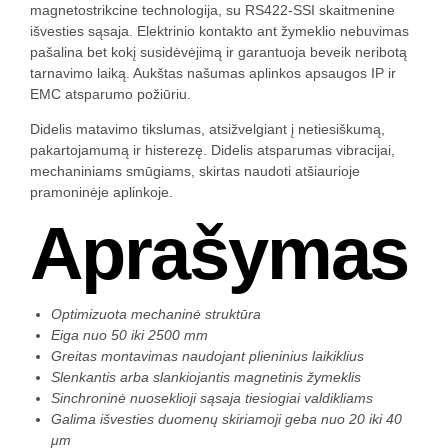
magnetostrikcine technologija, su RS422-SSI skaitmenine
išvesties sąsaja. Elektrinio kontakto ant žymeklio nebuvimas
pašalina bet kokį susidėvėjimą ir garantuoja beveik neribotą
tarnavimo laiką. Aukštas našumas aplinkos apsaugos IP ir
EMC atsparumo požiūriu.
Didelis matavimo tikslumas, atsižvelgiant į netiesiškumą,
pakartojamumą ir histerezę. Didelis atsparumas vibracijai,
mechaniniams smūgiams, skirtas naudoti atšiaurioje
pramoninėje aplinkoje.
Aprašymas
Optimizuota mechaninė struktūra
Eiga nuo 50 iki 2500 mm
Greitas montavimas naudojant plieninius laikiklius
Slenkantis arba slankiojantis magnetinis žymeklis
Sinchroninė nuoseklioji sąsaja tiesiogiai valdikliams
Galima išvesties duomenų skiriamoji geba nuo 20 iki 40
μm