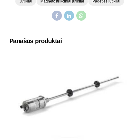
Jutikliai
Magnetostrikciniai jutikliai
Padėties jutikliai
Panašūs produktai