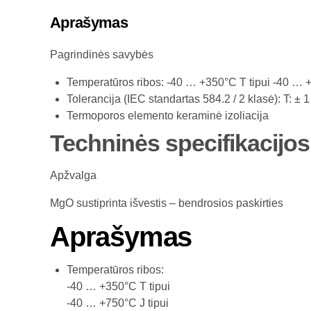
Aprašymas
Pagrindinės savybės
Temperatūros ribos: -40 … +350°C T tipui -40 … +7
Tolerancija (IEC standartas 584.2 / 2 klasė): T: ± 
Termoporos elemento keraminė izoliacija
Techninės specifikacijos
Apžvalga
MgO sustiprinta išvestis – bendrosios paskirties
Aprašymas
Temperatūros ribos:
-40 … +350°C T tipui
-40 … +750°C J tipui