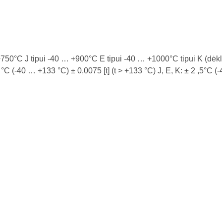
50°C J tipui -40 … +900°C E tipui -40 … +1000°C tipui K (dėklo
1 °C (-40 … +133 °C) ± 0,0075 [t] (t > +133 °C) J, E, K: ± 2 ,5°C 