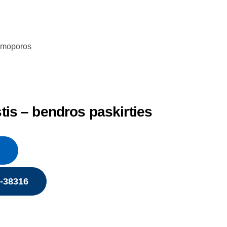
rmoporos
stis – bendros paskirties
5-38316