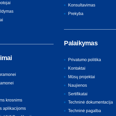
otojai
Konsultavimas
aldymas
Prekyba
ai
Palaikymas
imai
Privatumo politika
Kontaktai
 pramonei
Mūsų projektai
ramonei
Naujienos
Sertifikatai
ėms krosnims
Techninė dokumentacija
s aplikacijoms
Techninė pagalba