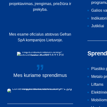
programu
projektavimas, įrengimas, priežiūra ir
prekyba.
Galios v
Indikatori
Jutikliai
Mes esame oficialus atstovas Gefran
SpA kompanijos Lietuvoje.
Sprend
Plastiko
Mes
kuriame
sprendimus
Metalo p
Liftams
Elektrin
Mobiliom