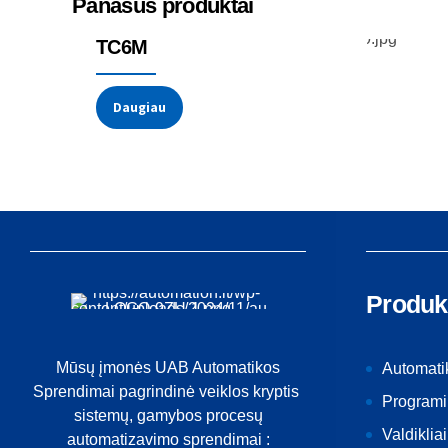
Panašūs produktai
Temperatūros jutikliai
Termoporos
TC6M
Daugiau
Produk
Mūsų įmonės UAB Automatikos
Automati
Sprendimai pagrindinė veiklos kryptis
Programi
sistemų, gamybos procesų
Valdikliai
automatizavimo sprendimai :