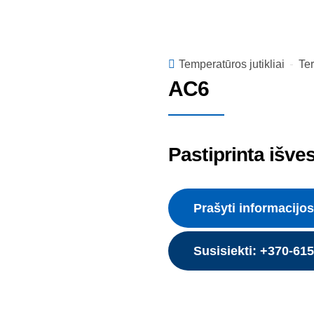
Temperatūros jutikliai
Te
AC6
Pastiprinta išve
Prašyti informacijos
Susisiekti: +370-61