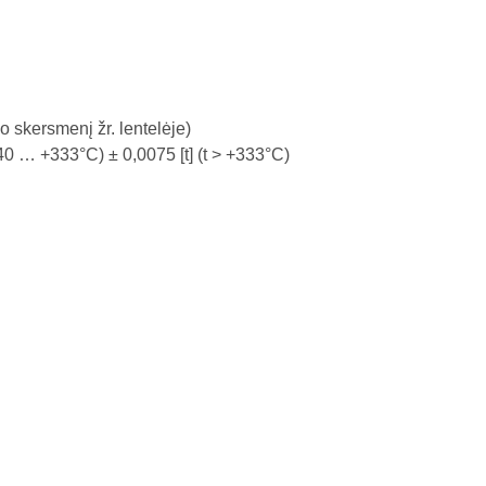
 skersmenį žr. lentelėje)
(-40 … +333°C) ± 0,0075 [t] (t > +333°C)