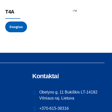
Temperatūros jutikliai
Termoporos
T4A
Daugiau
Kontaktai
Obelyno g. 11 Bukiškis LT-14182
Vilniaus raj. Lietuva
+370-615-38316