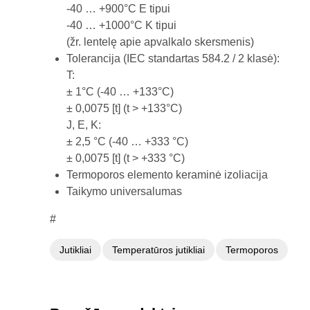
-40 … +900°C E tipui
-40 … +1000°C K tipui
(žr. lentelę apie apvalkalo skersmenis)
Tolerancija (IEC standartas 584.2 / 2 klasė):
T:
± 1°C (-40 … +133°C)
± 0,0075 [t] (t > +133°C)
J, E, K:
± 2,5 °C (-40 … +333 °C)
± 0,0075 [t] (t > +333 °C)
Termoporos elemento keraminė izoliacija
Taikymo universalumas
#
Jutikliai
Temperatūros jutikliai
Termoporos