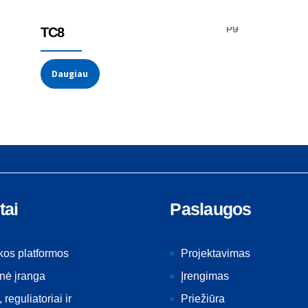
Temperatūros jutikliai
Termoporos
TC8
Daugiau
tai
Paslaugos
kos platformos
Projektavimas
nė įranga
Įrengimas
, reguliatoriai ir
Priežiūra