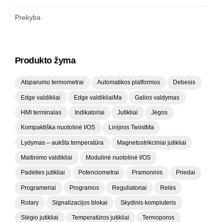
Prekyba
Produkto žyma
Atsparumo termometrai
Automatikos platformos
Debesis
Edge valdikliai
Edge valdikliaiMa
Galios valdymas
HMI terminalas
Indikatoriai
Jutikliai
Jėgos
Kompaktiška nuotolinė I/OS
Linijinis TwiistMa
Lydymas – aukšta temperatūra
Magnetostrikciniai jutikliai
Maitinimo valdikliai
Modulinė nuotolinė I/OS
Padėties jutikliai
Potenciometrai
Pramoninis
Priedai
Programeriai
Programos
Reguliatoriai
Relės
Rotary
Signalizacijos blokai
Skydinis kompiuteris
Slėgio jutikliai
Temperatūros jutikliai
Termoporos