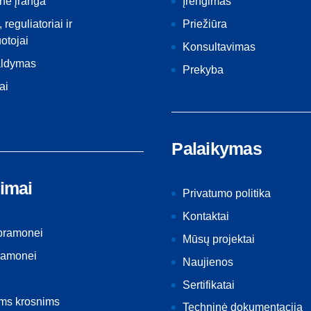
nė įranga
Įrengimas
, reguliatoriai ir
Priežiūra
otojai
Konsultavimas
aldymas
Prekyba
ai
Palaikymas
imai
Privatumo politika
Kontaktai
 pramonei
Mūsų projektai
ramonei
Naujienos
Sertifikatai
ėms krosnims
Techninė dokumentacija