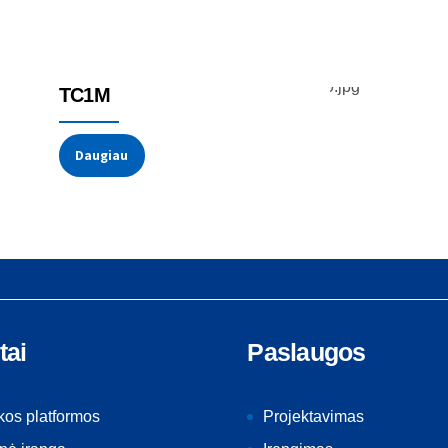
Temperatūros jutikliai
Termoporos
TC1M
Daugiau
tai
Paslaugos
kos platformos
Projektavimas