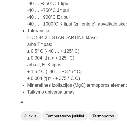
-40 … +350°C T tipui
-40 … +750°C J tipui
-40 … +900°C E tipui
-40 … +1000°C K tipui (žr. lentelę). apvalkalo ske
Tolerancija:
IEC 584.2 1 STANDARTINĖ klasė:
arba T tipas:
± 0,5° C (- 40 … + 125° C)
± 0,004 [t] (t > + 125° C)
arba J, E, K tipas:
± 1,5 ° C (- 40 … + 375 ° C)
± 0,004 [t] (t > + 375 ° C C)
Mineralinės izoliacijos (MgO) termoporos elementas
Taikymo universalumas
#
Jutikliai
Temperatūros jutikliai
Termoporos