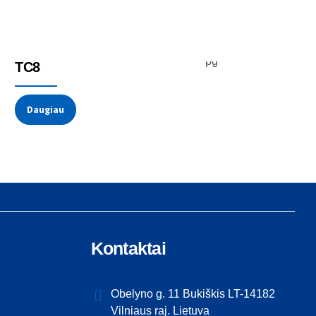
Temperatūros jutikliai
Termoporos
TC8
Daugiau
Kontaktai
Obelyno g. 11 Bukiškis LT-14182
Vilniaus raj. Lietuva