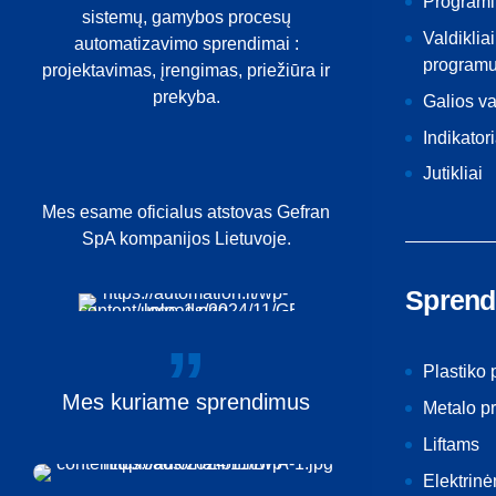
Programi
sistemų, gamybos procesų
Valdikliai
automatizavimo sprendimai :
programu
projektavimas, įrengimas, priežiūra ir
prekyba.
Galios v
Indikatori
Jutikliai
Mes esame oficialus atstovas Gefran
SpA kompanijos Lietuvoje.
Sprend
Plastiko
Mes
kuriame
sprendimus
Metalo p
Liftams
Elektrin