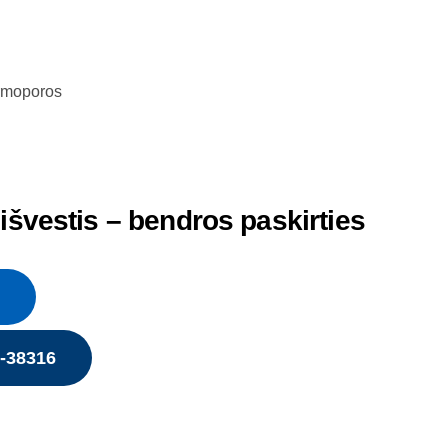
rmoporos
išvestis – bendros paskirties
5-38316