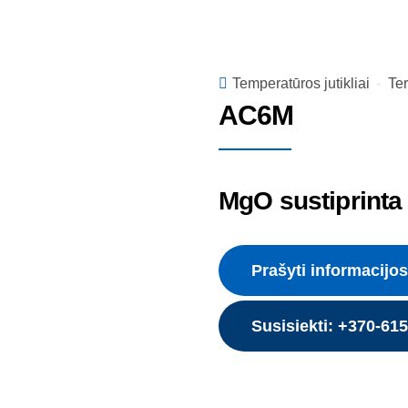
Temperatūros jutikliai
Te
AC6M
MgO sustiprinta 
Prašyti informacijos
Susisiekti: +370-61