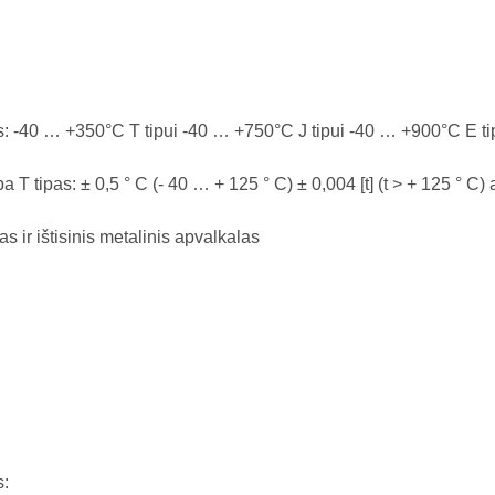
s: -40 … +350°C T tipui -40 … +750°C J tipui -40 … +900°C E ti
ipas: ± 0,5 ° C (- 40 … + 125 ° C) ± 0,004 [t] (t > + 125 ° C) ar
 ir ištisinis metalinis apvalkalas
s: