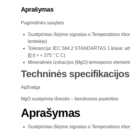
Aprašymas
Pagrindinės savybės
Sustiprintas išėjimo signalas o Temperatūros ribo
lentelėje)
Tolerancija: IEC 584.2 STANDARTAS 1 klasė: arba T t
[t] (t > + 375 ° C C)
Mineralinės izoliacijos (MgO) termoporos elementas
Techninės specifikacijos
Apžvalga
MgO sustiprinta išvestis – bendrosios paskirties
Aprašymas
Sustiprintas išėjimo signalas o Temperatūros ribo