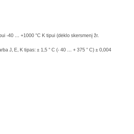
pui -40 … +1000 °C K tipui (dėklo skersmenį žr.
ba J, E, K tipas: ± 1,5 ° C (- 40 … + 375 ° C) ± 0,004