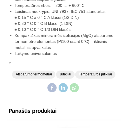
Temperatūros ribos: – 200 … + 600° C
Leistinas nuokrypis: UNI 7937, IEC 751 standartai:
± 0,15 ° C a 0 ° C A klasei (1/2 DIN)
± 0,30 ° C 0 ° C B klasei (1 DIN)
± 0,10 ° C 0 ° C 1/3 DIN klasės
Kompaktiškas mineralinės izoliacijos (MgO) atsparumo
termometro elementas (Pt100 esant 0°C) ir ištisinis
metalinis apvalkalas
Taikymo universalumas
#
Atsparumo termometrai
Jutikliai
Temperatūros jutikliai
Panašūs produktai