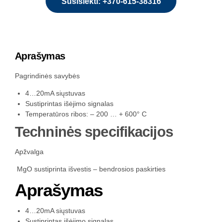
Susisiekti: +370-615-38316
Aprašymas
Pagrindinės savybės
4…20mA siųstuvas
Sustiprintas išėjimo signalas
Temperatūros ribos: – 200 … + 600° C
Techninės specifikacijos
Apžvalga
MgO sustiprinta išvestis – bendrosios paskirties
Aprašymas
4…20mA siųstuvas
Sustiprintas išėjimo signalas