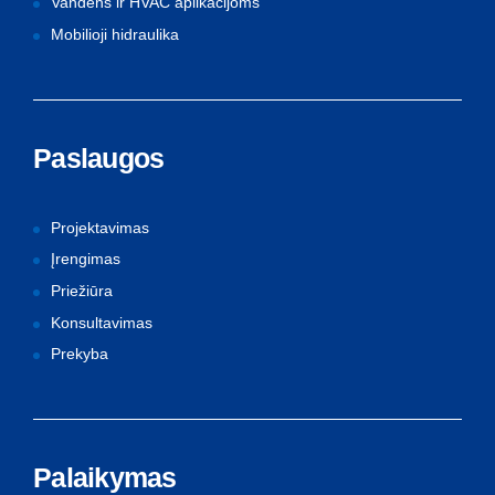
Vandens ir HVAC aplikacijoms
Mobilioji hidraulika
Paslaugos
Projektavimas
Įrengimas
Priežiūra
Konsultavimas
Prekyba
Palaikymas