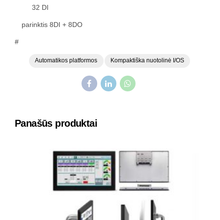
32 DI
parinktis 8DI + 8DO
#
Automatikos platformos
Kompaktiška nuotolinė I/OS
Panašūs produktai