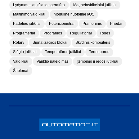
Lydymas – aukšta temperatūra
Magnetostrikciniai jutikliai
Maitinimo valdikliai
Modulinė nuotolinė I/OS
Padėties jutikliai
Potenciometrai
Pramoninis
Priedai
Programeriai
Programos
Reguliatoriai
Relės
Rotary
Signalizacijos blokai
Skydinis kompiuteris
Slėgio jutikliai
Temperatūros jutikliai
Termoporos
Valdikliai
Variklio paleidimas
Įtempimo ir jėgos jutikliai
Šablonai