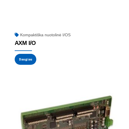
Kompaktiška nuotolinė I/OS
AXM I/O
Daugiau