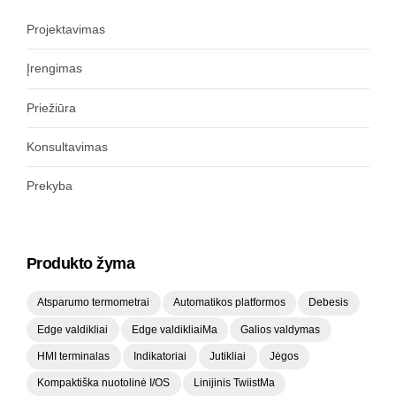
Projektavimas
Įrengimas
Priežiūra
Konsultavimas
Prekyba
Produkto žyma
Atsparumo termometrai
Automatikos platformos
Debesis
Edge valdikliai
Edge valdikliaiMa
Galios valdymas
HMI terminalas
Indikatoriai
Jutikliai
Jėgos
Kompaktiška nuotolinė I/OS
Linijinis TwiistMa