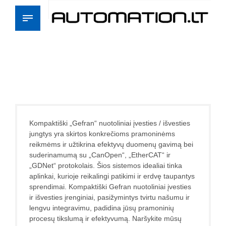
Kompaktiški „Gefran“ nuotoliniai įvesties / išvesties
jungtys yra skirtos konkrečioms pramoninėms
reikmėms ir užtikrina efektyvų duomenų gavimą bei
suderinamumą su „CanOpen“, „EtherCAT“ ir
„GDNet“ protokolais. Šios sistemos idealiai tinka
aplinkai, kurioje reikalingi patikimi ir erdvę taupantys
sprendimai. Kompaktiški Gefran nuotoliniai įvesties
ir išvesties įrenginiai, pasižymintys tvirtu našumu ir
lengvu integravimu, padidina jūsų pramoninių
procesų tikslumą ir efektyvumą. Naršykite mūsų