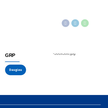
Relės su/be radiatoriaus
GRP
Daugiau