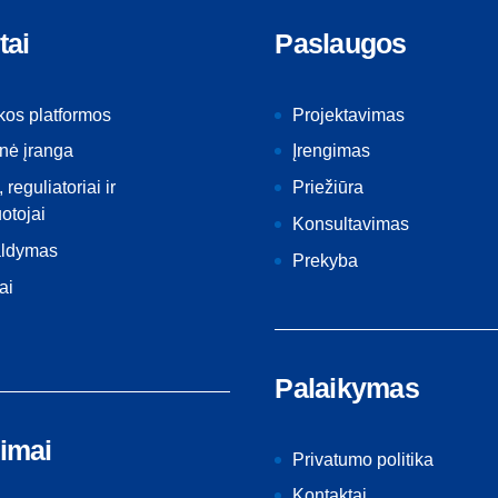
tai
Paslaugos
kos platformos
Projektavimas
nė įranga
Įrengimas
, reguliatoriai ir
Priežiūra
otojai
Konsultavimas
aldymas
Prekyba
ai
Palaikymas
imai
Privatumo politika
Kontaktai