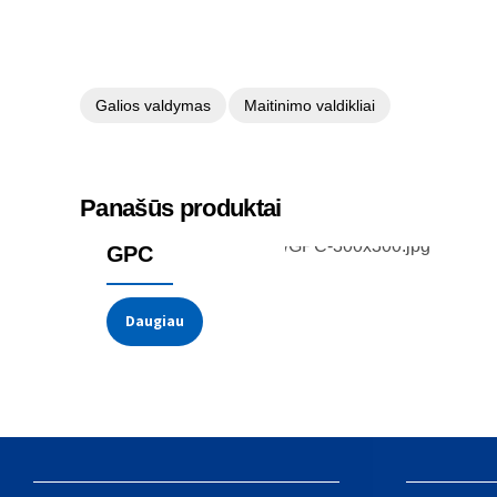
Galios valdymas
Maitinimo valdikliai
Panašūs produktai
Galios reguliatoriai
GPC
Daugiau