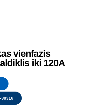
as vienfazis
ldiklis iki 120A
5-38316