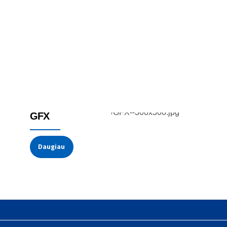
Galios reguliatoriai
GFX
Daugiau