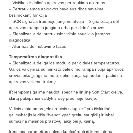
– Visiškos ir dalinės apkrovos pertraukimo aliarmas
– Pertraukiamos apkrovos pavojaus ribos savaime
besimokanti funkcija
– SCR signalas trumpojo jungimo atveju – Signalizacija dėl
apkrovos trumpojo jungimo arba per didelės srovės
– Signalizacija dėl nutrūkusio vidinio saugiklio Įtampos
diagnostika:
– Aliarmas dėl nebuvimo fazės
Temperatūros diagnostika:
– Signalizacija dėl galios modulio per didelės temperatūros.
Galios valdymas su minkšto paleidimo rampa riboja apkrovos
srovės piko įjungimo metu, optimizuoja sąnaudas ir padidina
apkrovos veikimo trukmę.
IR lempoms galima naudoti specifinę linijinę Soft Start kreivę,
skirtą palaipsniui valdyti srovę pradinėje fazėje.
Vidinis atstatomas „elektroninis saugiklis“ yra išskirtinė
galimybė: jis leidžia išvengti ypač greitų saugiklių ir labai
sumažina mašinos prastovų laiką bei jų kainą.
Įrenginio parametrus galima konfigūruoti iš kompiuterio,