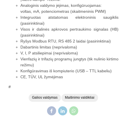
Analoginis valdymo įėjimas, konfigūruojamas:
voltas, mA, potenciometras (skaitmeninis PWM)
Integruotas atstatomas elektroninis saugiklis
(pasirinktinai)
Visos ir dalinės apkrovos pertraukimo signalas (HB)
(pasirinktinai)
Ryšys Modbus RTU, RS 485 2 laidai (pasirinktinai)
Dabartinis limitas (neprivaloma)
V, I, P atsiliepimai (neprivaloma)
Vienfazių ir trifazių programų jungtys (tik nulinio kirtimo
režimu)
Konfigūravimas iš kompiuterio (USB – TTL kabeliu)
CE, TÜV, UL žymėjimas
#
Galios valdymas
Maitinimo valdikliai