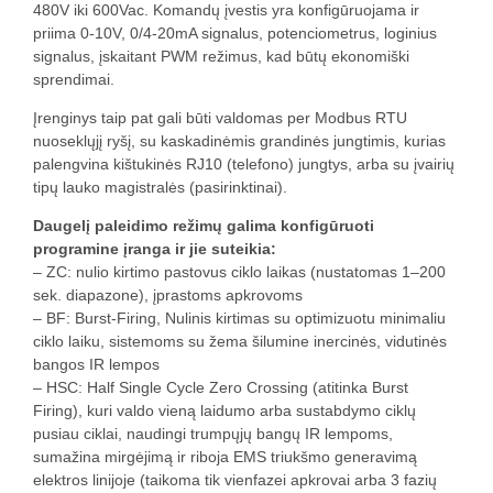
480V iki 600Vac. Komandų įvestis yra konfigūruojama ir
priima 0-10V, 0/4-20mA signalus, potenciometrus, loginius
signalus, įskaitant PWM režimus, kad būtų ekonomiški
sprendimai.
Įrenginys taip pat gali būti valdomas per Modbus RTU
nuoseklųjį ryšį, su kaskadinėmis grandinės jungtimis, kurias
palengvina kištukinės RJ10 (telefono) jungtys, arba su įvairių
tipų lauko magistralės (pasirinktinai).
Daugelį paleidimo režimų galima konfigūruoti
programine įranga ir jie suteikia:
– ZC: nulio kirtimo pastovus ciklo laikas (nustatomas 1–200
sek. diapazone), įprastoms apkrovoms
– BF: Burst-Firing, Nulinis kirtimas su optimizuotu minimaliu
ciklo laiku, sistemoms su žema šilumine inercinės, vidutinės
bangos IR lempos
– HSC: Half Single Cycle Zero Crossing (atitinka Burst
Firing), kuri valdo vieną laidumo arba sustabdymo ciklų
pusiau ciklai, naudingi trumpųjų bangų IR lempoms,
sumažina mirgėjimą ir riboja EMS triukšmo generavimą
elektros linijoje (taikoma tik vienfazei apkrovai arba 3 fazių