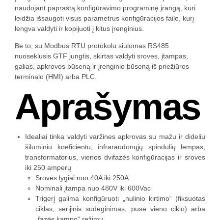
naudojant paprastą konfigūravimo programinę įrangą, kuri
leidžia išsaugoti visus parametrus konfigūracijos faile, kurį
lengva valdyti ir kopijuoti į kitus įrenginius.
Be to, su Modbus RTU protokolu siūlomas RS485
nuoseklusis GTF jungtis, skirtas valdyti sroves, įtampas,
galias, apkrovos būseną ir įrenginio būseną iš priežiūros
terminalo (HMI) arba PLC.
Aprašymas
Idealiai tinka valdyti varžines apkrovas su mažu ir dideliu
šiluminiu koeficientu, infraraudonųjų spindulių lempas,
transformatorius, vienos dvifazės konfigūracijas ir sroves
iki 250 amperų
Srovės lygiai nuo 40A iki 250A
Nominali įtampa nuo 480V iki 600Vac
Trigerį galima konfigūruoti „nulinio kirtimo“ (fiksuotas
ciklas, serijinis sudeginimas, pusė vieno ciklo) arba
„fazės kampo“ režimu.