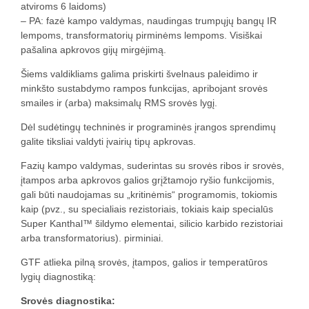
atviroms 6 laidoms)
– PA: fazė kampo valdymas, naudingas trumpųjų bangų IR
lempoms, transformatorių pirminėms lempoms. Visiškai
pašalina apkrovos gijų mirgėjimą.
Šiems valdikliams galima priskirti švelnaus paleidimo ir
minkšto sustabdymo rampos funkcijas, apribojant srovės
smailes ir (arba) maksimalų RMS srovės lygį.
Dėl sudėtingų techninės ir programinės įrangos sprendimų
galite tiksliai valdyti įvairių tipų apkrovas.
Fazių kampo valdymas, suderintas su srovės ribos ir srovės,
įtampos arba apkrovos galios grįžtamojo ryšio funkcijomis,
gali būti naudojamas su „kritinėmis“ programomis, tokiomis
kaip (pvz., su specialiais rezistoriais, tokiais kaip specialūs
Super Kanthal™ šildymo elementai, silicio karbido rezistoriai
arba transformatorius). pirminiai.
GTF atlieka pilną srovės, įtampos, galios ir temperatūros
lygių diagnostiką:
Srovės diagnostika: