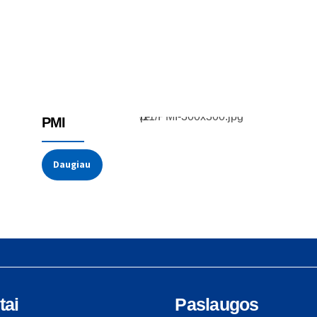
Potenciometrai
PMI
Daugiau
tai
Paslaugos