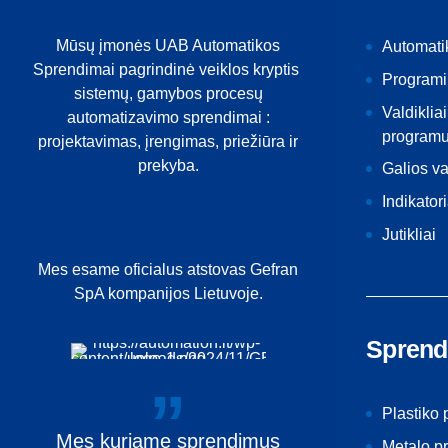
Mūsų įmonės UAB Automatikos
Automati
Sprendimai pagrindinė veiklos kryptis
Programi
sistemų, gamybos procesų
Valdikliai
automatizavimo sprendimai :
programu
projektavimas, įrengimas, priežiūra ir
prekyba.
Galios v
Indikatori
Jutikliai
Mes esame oficialus atstovas Gefran
SpA kompanijos Lietuvoje.
Sprend
Plastiko
Mes
kuriame
sprendimus
Metalo p