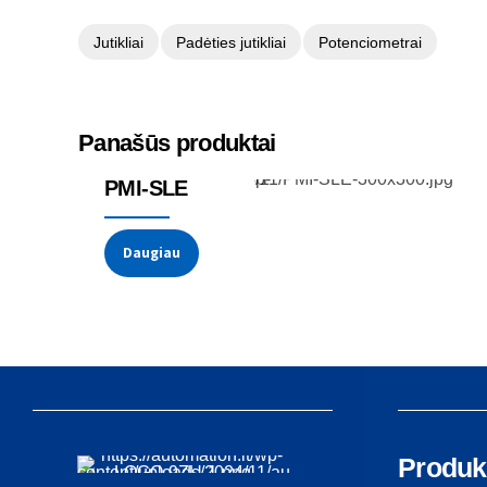
Jutikliai
Padėties jutikliai
Potenciometrai
Panašūs produktai
Potenciometrai
PMI-SLE
Daugiau
Produk