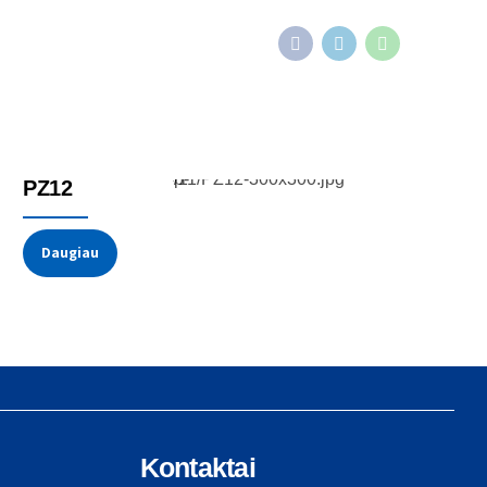
Potenciometrai
PZ12
Daugiau
Kontaktai