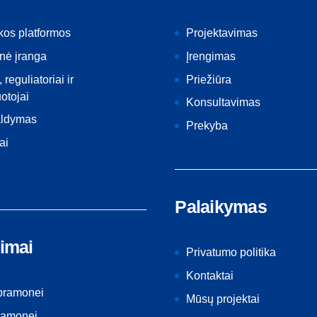
kos platformos
Projektavimas
nė įranga
Įrengimas
, reguliatoriai ir
Priežiūra
otojai
Konsultavimas
aldymas
Prekyba
ai
Palaikymas
imai
Privatumo politika
Kontaktai
 pramonei
Mūsų projektai
ramonei