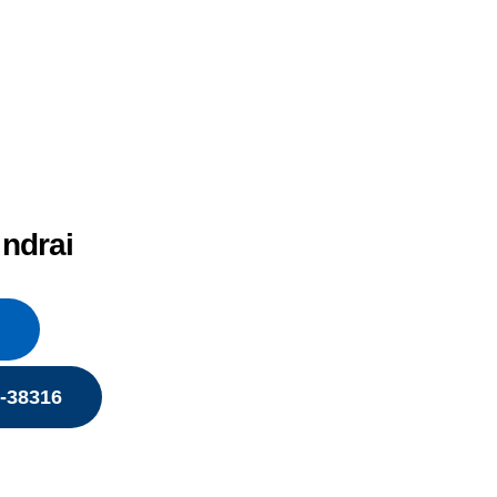
indrai
5-38316