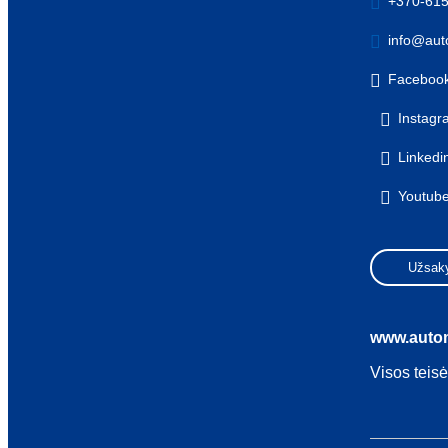
+370-61
info@auto
Faceboo
Instag
Linkedi
Youtub
Užsaky
www.autom
Visos teis