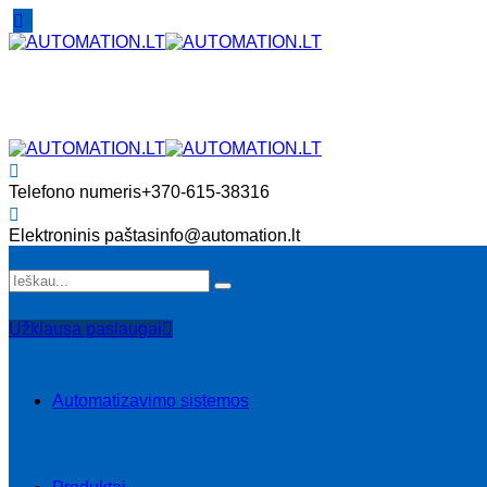
Telefono numeris
+370-615-38316
Elektroninis paštas
info@automation.lt
Užklausa paslaugai
Automatizavimo sistemos