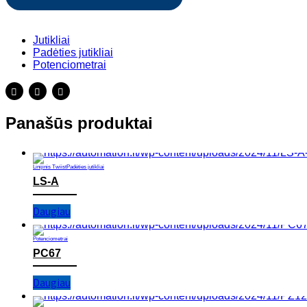
Jutikliai
Padėties jutikliai
Potenciometrai
Panašūs produktai
Linijinis Twiist
Padėties jutikliai
LS-A
Daugiau
Potenciometrai
PC67
Daugiau