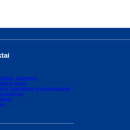
tai
atikos platformos
raminė įranga
kliai, reguliatoriai ir programuotojai
os valdymas
atoriai
iai