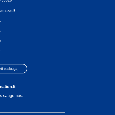
5-38316
mation.lt
k
ram
n
e
ti paslaugą
ation.lt
ės saugomos.