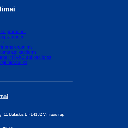
dimai
iko pramonei
lo pramonei
ms
rinėms krosnims
ioms aplikacijoms
ens ir HVAC aplikacijoms
ioji hidraulika
tai
. 11 Bukiškis LT-14182 Vilniaus raj.