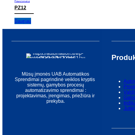
Potenciometrai
PZ12
Daugiau
Produk
Mūsų įmonės UAB Automatikos
Sprendimai pagrindinė veiklos kryptis
Autom
sistemų, gamybos procesų
Prog
automatizavimo sprendimai :
Valdi
projektavimas, įrengimas, priežiūra ir
Gali
prekyba.
Indik
Jutikl