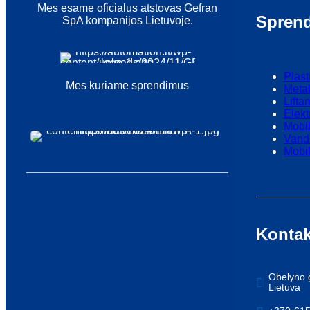
Mes esame oficialus atstovas Gefran
Spren
SpA kompanijos Lietuvoje.
Plast
Mes
kuriame
sprendimus
Meta
Lifta
Elekt
Mobil
Vand
Mobil
Kontak
Obelyno g
Lietuva