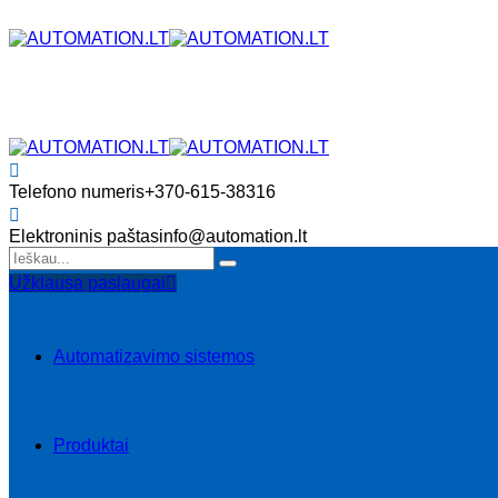
Telefono numeris
+370-615-38316
Elektroninis paštas
info@automation.lt
Užklausa paslaugai
Automatizavimo sistemos
Produktai