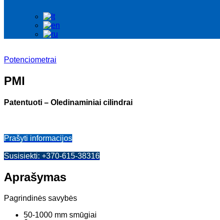
Potenciometrai
PMI
Patentuoti – Oledinaminiai cilindrai
Prašyti informacijos
Susisiekti: +370-615-38316
Aprašymas
Pagrindinės savybės
50-1000 mm smūgiai