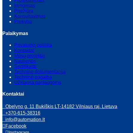
Projektavimas
Įrengimas
Priežiūra
Konsultavimas
Prekyba
Palaikymas
Privatumo politika
Kontaktai
Mūsų projektai
Naujienos
Sertifikatai
Techninė dokumentacija
Techninė pagalba
Užklausa paslaugoms
Kontaktai
Obelyno g. 11 Bukiškis LT-14182 Vilniaus raj. Lietuva
+370-615-38316
info@automation.lt
Facebook
Instagram