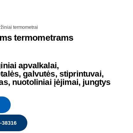
žiniai termometrai
iams termometrams
iniai apvalkalai,
alės, galvutės, stiprintuvai,
s, nuotoliniai įėjimai, jungtys
5-38316