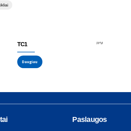
kliai
Temperatūros jutikliai
Termoporos
TC1
Daugiau
tai
Paslaugos