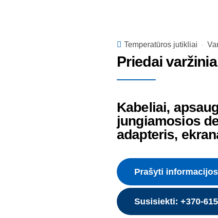
Temperatūros jutikliai
Var
Priedai varžin
Kabeliai, apsaug
jungiamosios det
adapteris, ekrana
Prašyti informacijos
Susisiekti: +370-61