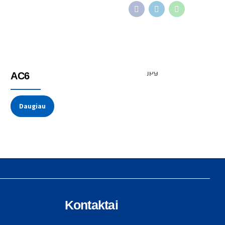
Temperatūros jutikliai
Termoporos
AC6
Daugiau
Kontaktai