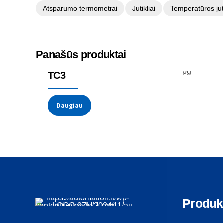
Atsparumo termometrai
Jutikliai
Temperatūros juti
Panašūs produktai
Temperatūros jutikliai
Termoporos
TC3
Daugiau
Produk