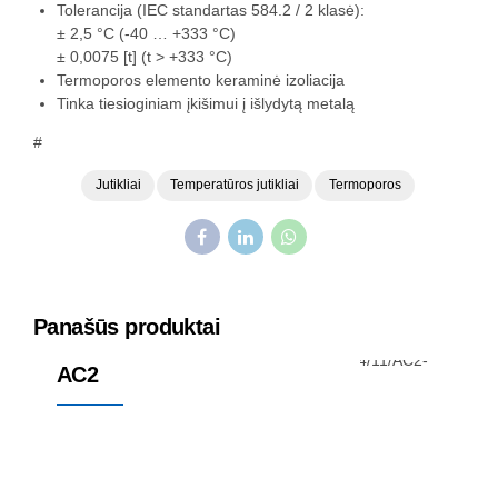
Tolerancija (IEC standartas 584.2 / 2 klasė):
± 2,5 °C (-40 … +333 °C)
± 0,0075 [t] (t > +333 °C)
Termoporos elemento keraminė izoliacija
Tinka tiesioginiam įkišimui į išlydytą metalą
#
Jutikliai
Temperatūros jutikliai
Termoporos
Panašūs produktai
Temperatūros jutikliai
Termoporos
AC2