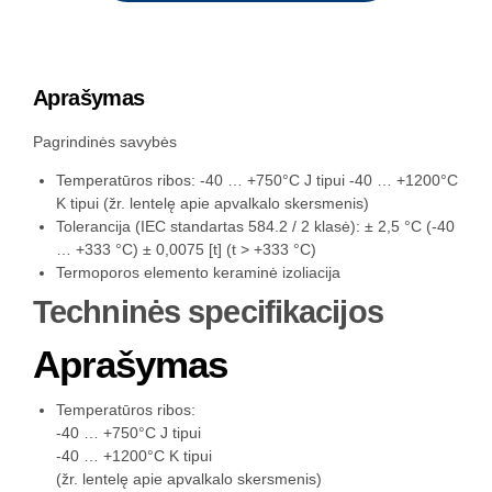
Aprašymas
Pagrindinės savybės
Temperatūros ribos: -40 … +750°C J tipui -40 … +1200°C
K tipui (žr. lentelę apie apvalkalo skersmenis)
Tolerancija (IEC standartas 584.2 / 2 klasė): ± 2,5 °C (-40
… +333 °C) ± 0,0075 [t] (t > +333 °C)
Termoporos elemento keraminė izoliacija
Techninės specifikacijos
Aprašymas
Temperatūros ribos:
-40 … +750°C J tipui
-40 … +1200°C K tipui
(žr. lentelę apie apvalkalo skersmenis)