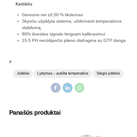
Keitiklis
Geresnis nei ±0,50 % tikslumas
Skysčiu užpildyta sistema, užtikrinanti temperatūros
stabilumą
80% išvesties signalo lengvam kalibravimui
15-5 PH nerūdijančio plieno diafragma su GTP danga
#
Jutikliai
Lydymas – aukšta temperatūra
Slėgio jutikliai
Panašūs produktai