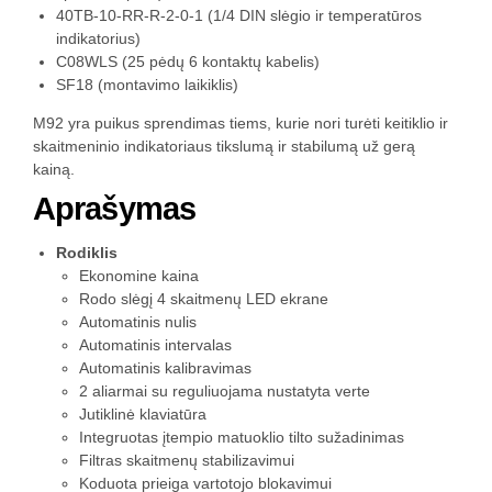
40TB-10-RR-R-2-0-1 (1/4 DIN slėgio ir temperatūros
indikatorius)
C08WLS (25 pėdų 6 kontaktų kabelis)
SF18 (montavimo laikiklis)
M92 yra puikus sprendimas tiems, kurie nori turėti keitiklio ir
skaitmeninio indikatoriaus tikslumą ir stabilumą už gerą
kainą.
Aprašymas
Rodiklis
Ekonomine kaina
Rodo slėgį 4 skaitmenų LED ekrane
Automatinis nulis
Automatinis intervalas
Automatinis kalibravimas
2 aliarmai su reguliuojama nustatyta verte
Jutiklinė klaviatūra
Integruotas įtempio matuoklio tilto sužadinimas
Filtras skaitmenų stabilizavimui
Koduota prieiga vartotojo blokavimui