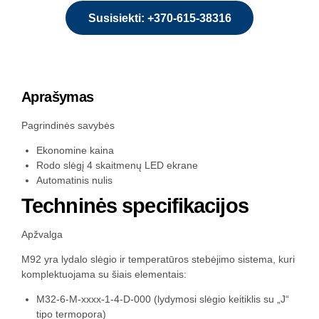
Susisiekti: +370-615-38316
Aprašymas
Pagrindinės savybės
Ekonomine kaina
Rodo slėgį 4 skaitmenų LED ekrane
Automatinis nulis
Techninės specifikacijos
Apžvalga
M92 yra lydalo slėgio ir temperatūros stebėjimo sistema, kuri
komplektuojama su šiais elementais:
M32-6-M-xxxx-1-4-D-000 (lydymosi slėgio keitiklis su „J“
tipo termopora)