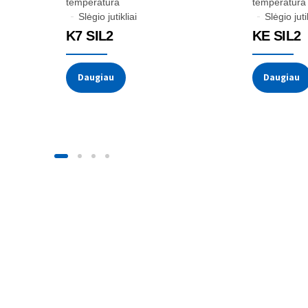
temperatūra
temperatūra
Slėgio jutikliai
Slėgio juti
K7 SIL2
KE SIL2
Daugiau
Daugiau