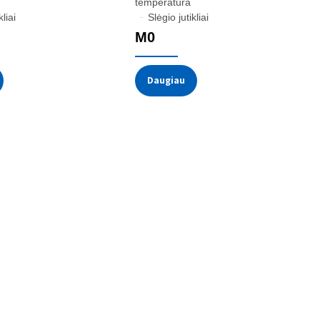
temperatūra
kliai
Slėgio jutikliai
M0
Daugiau