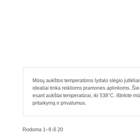
Mūsų aukštos temperatūros lydalo slėgio jutikliai u
idealiai tinka reiklioms pramonės aplinkoms. Šie j
esant aukštai temperatūrai, iki 538°C. Ištirkite m
pritaikymą ir privalumus.
Rodoma 1–9 iš 20