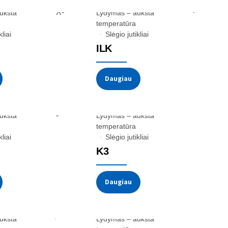
ukšta
Lydymas – aukšta
temperatūra
kliai
Slėgio jutikliai
ILK
Daugiau
ukšta
Lydymas – aukšta
temperatūra
kliai
Slėgio jutikliai
K3
Daugiau
ukšta
Lydymas – aukšta