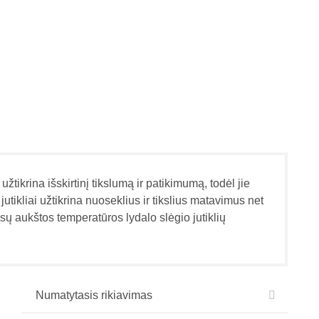
žtikrina išskirtinį tikslumą ir patikimumą, todėl jie
utikliai užtikrina nuoseklius ir tikslius matavimus net
ūsų aukštos temperatūros lydalo slėgio jutiklių