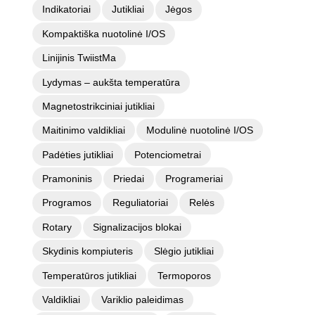
Indikatoriai
Jutikliai
Jėgos
Kompaktiška nuotolinė I/OS
Linijinis TwiistMa
Lydymas – aukšta temperatūra
Magnetostrikciniai jutikliai
Maitinimo valdikliai
Modulinė nuotolinė I/OS
Padėties jutikliai
Potenciometrai
Pramoninis
Priedai
Programeriai
Programos
Reguliatoriai
Relės
Rotary
Signalizacijos blokai
Skydinis kompiuteris
Slėgio jutikliai
Temperatūros jutikliai
Termoporos
Valdikliai
Variklio paleidimas