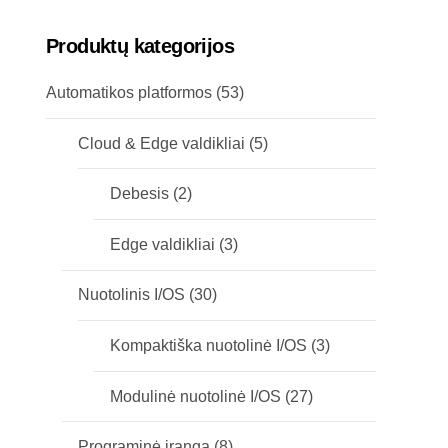
Produktų kategorijos
Automatikos platformos
(53)
Cloud & Edge valdikliai
(5)
Debesis
(2)
Edge valdikliai
(3)
Nuotolinis I/OS
(30)
Kompaktiška nuotolinė I/OS
(3)
Modulinė nuotolinė I/OS
(27)
Programinė įranga
(8)