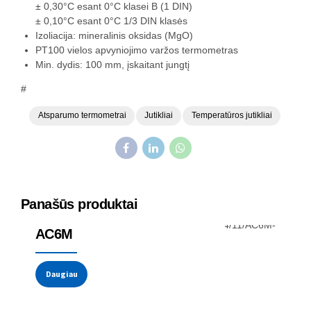
± 0,30°C esant 0°C klasei B (1 DIN)
± 0,10°C esant 0°C 1/3 DIN klasės
Izoliacija: mineralinis oksidas (MgO)
PT100 vielos apvyniojimo varžos termometras
Min. dydis: 100 mm, įskaitant jungtį
#
Atsparumo termometrai
Jutikliai
Temperatūros jutikliai
Panašūs produktai
Temperatūros jutikliai
Termoporos
AC6M
Daugiau
Temperatūros jutikliai
Termoporos