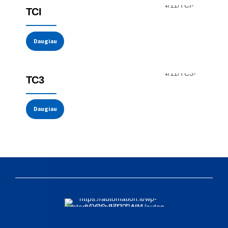
TCI
Daugiau
Temperatūros jutikliai
Termoporos
TC3
Daugiau