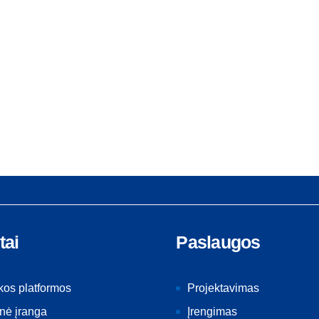
tai
Paslaugos
kos platformos
Projektavimas
nė įranga
Įrengimas