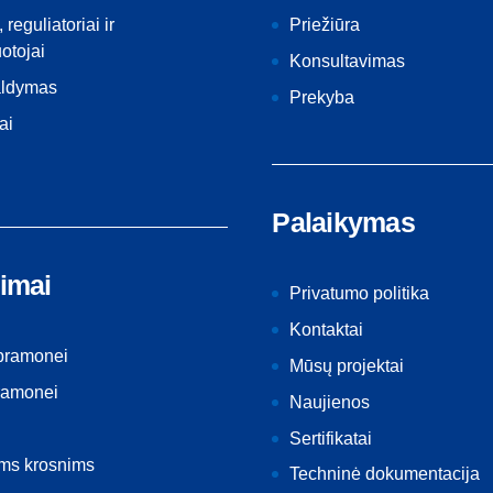
, reguliatoriai ir
Priežiūra
otojai
Konsultavimas
aldymas
Prekyba
ai
Palaikymas
imai
Privatumo politika
Kontaktai
 pramonei
Mūsų projektai
ramonei
Naujienos
Sertifikatai
ėms krosnims
Techninė dokumentacija