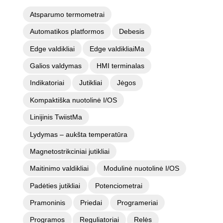
Atsparumo termometrai
Automatikos platformos
Debesis
Edge valdikliai
Edge valdikliaiMa
Galios valdymas
HMI terminalas
Indikatoriai
Jutikliai
Jėgos
Kompaktiška nuotolinė I/OS
Linijinis TwiistMa
Lydymas – aukšta temperatūra
Magnetostrikciniai jutikliai
Maitinimo valdikliai
Modulinė nuotolinė I/OS
Padėties jutikliai
Potenciometrai
Pramoninis
Priedai
Programeriai
Programos
Reguliatoriai
Relės