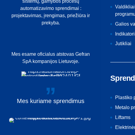
sistemų, gamybos procesų
Valdikliai
automatizavimo sprendimai :
programu
projektavimas, įrengimas, priežiūra ir
prekyba.
Galios v
Indikatori
Jutikliai
Mes esame oficialus atstovas Gefran
SpA kompanijos Lietuvoje.
Sprend
Plastiko
Mes
kuriame
sprendimus
Metalo p
Liftams
Elektrin