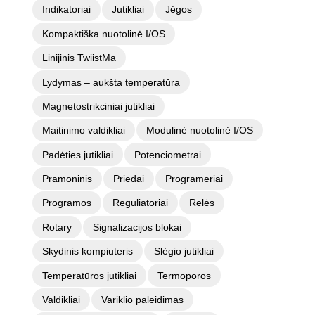
Indikatoriai
Jutikliai
Jėgos
Kompaktiška nuotolinė I/OS
Linijinis TwiistMa
Lydymas – aukšta temperatūra
Magnetostrikciniai jutikliai
Maitinimo valdikliai
Modulinė nuotolinė I/OS
Padėties jutikliai
Potenciometrai
Pramoninis
Priedai
Programeriai
Programos
Reguliatoriai
Relės
Rotary
Signalizacijos blokai
Skydinis kompiuteris
Slėgio jutikliai
Temperatūros jutikliai
Termoporos
Valdikliai
Variklio paleidimas