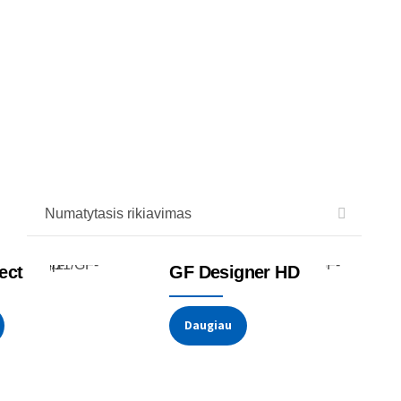
liai
Debesis
ect
GF Designer HD
Daugiau