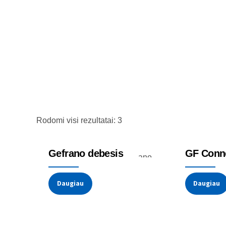
Rodomi visi rezultatai: 3
Debesis
Edge valdik
Gefrano debesis
GF Conn
Daugiau
Daugiau