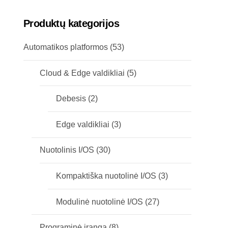
Produktų kategorijos
Automatikos platformos
(53)
Cloud & Edge valdikliai
(5)
Debesis
(2)
Edge valdikliai
(3)
Nuotolinis I/OS
(30)
Kompaktiška nuotolinė I/OS
(3)
Modulinė nuotolinė I/OS
(27)
Programinė įranga
(8)