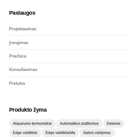
Paslaugos
Projektavimas
Įrengimas
Priežiūra
Konsultavimas
Prekyba
Produkto žyma
Atsparumo termometrai
Automatikos platformos
Debesis
Edge valdikliai
Edge valdikliaiMa
Galios valdymas