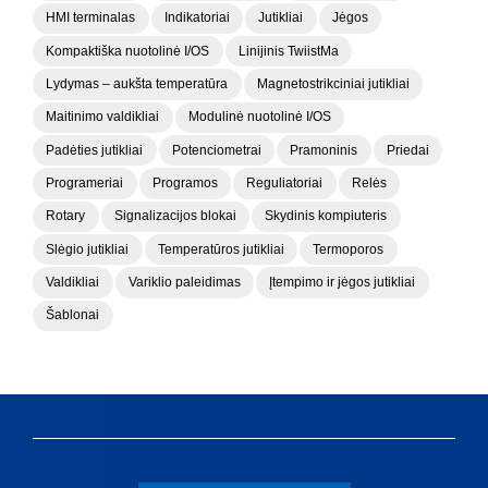
HMI terminalas
Indikatoriai
Jutikliai
Jėgos
Kompaktiška nuotolinė I/OS
Linijinis TwiistMa
Lydymas – aukšta temperatūra
Magnetostrikciniai jutikliai
Maitinimo valdikliai
Modulinė nuotolinė I/OS
Padėties jutikliai
Potenciometrai
Pramoninis
Priedai
Programeriai
Programos
Reguliatoriai
Relės
Rotary
Signalizacijos blokai
Skydinis kompiuteris
Slėgio jutikliai
Temperatūros jutikliai
Termoporos
Valdikliai
Variklio paleidimas
Įtempimo ir jėgos jutikliai
Šablonai