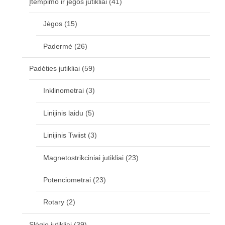
Įtempimo ir jėgos jutikliai
(41)
Jėgos
(15)
Padermė
(26)
Padėties jutikliai
(59)
Inklinometrai
(3)
Linijinis laidu
(5)
Linijinis Twiist
(3)
Magnetostrikciniai jutikliai
(23)
Potenciometrai
(23)
Rotary
(2)
Slėgio jutikliai
(39)