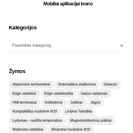
Mobiliai aplikacijai krano
Kategorijos
Žymos
Atsparumo termometrai
Automatikos platformos
Debesis
Edge valdikliai
Edge valdikliaiMa
Galios valdymas
HMI terminalas
Indikatoriai
Jutikliai
Jėgos
Kompaktiška nuotolinė I/OS
Linijinis TwiistMa
Lydymas – aukšta temperatūra
Magnetostrikciniai jutikliai
Maitinimo valdikliai
Modulinė nuotolinė I/OS