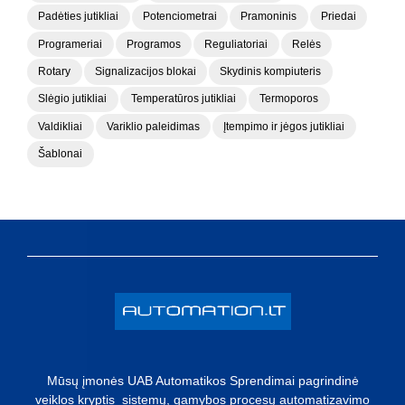
Padėties jutikliai
Potenciometrai
Pramoninis
Priedai
Programeriai
Programos
Reguliatoriai
Relės
Rotary
Signalizacijos blokai
Skydinis kompiuteris
Slėgio jutikliai
Temperatūros jutikliai
Termoporos
Valdikliai
Variklio paleidimas
Įtempimo ir jėgos jutikliai
Šablonai
Mūsų įmonės UAB Automatikos Sprendimai pagrindinė
veiklos kryptis sistemų, gamybos procesų automatizavimo