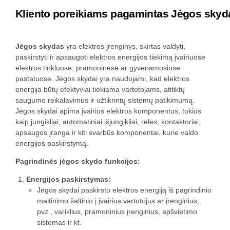
Kliento
poreikiams
pagamintas
Jėgos
skyd
Jėgos skydas
yra elektros įrenginys, skirtas valdyti,
paskirstyti ir apsaugoti elektros energijos tiekimą įvairiuose
elektros tinkluose, pramoninėse ar gyvenamosiose
pastatuose. Jėgos skydai yra naudojami, kad elektros
energija būtų efektyviai tiekiama vartotojams, atitiktų
saugumo reikalavimus ir užtikrintų sistemų patikimumą.
Jėgos skydai apima įvairius elektros komponentus, tokius
kaip jungikliai, automatiniai išjungikliai, relės, kontaktoriai,
apsaugos įranga ir kiti svarbūs komponentai, kurie valdo
energijos paskirstymą.
Pagrindinės jėgos skydo funkcijos:
Energijos paskirstymas:
Jėgos skydai paskirsto elektros energiją iš pagrindinio
maitinimo šaltinio į įvairius vartotojus ar įrenginius,
pvz., variklius, pramoninius įrenginius, apšvietimo
sistemas ir kt.