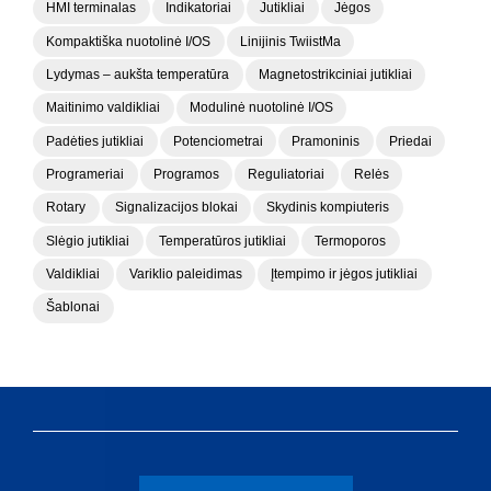
HMI terminalas
Indikatoriai
Jutikliai
Jėgos
Kompaktiška nuotolinė I/OS
Linijinis TwiistMa
Lydymas – aukšta temperatūra
Magnetostrikciniai jutikliai
Maitinimo valdikliai
Modulinė nuotolinė I/OS
Padėties jutikliai
Potenciometrai
Pramoninis
Priedai
Programeriai
Programos
Reguliatoriai
Relės
Rotary
Signalizacijos blokai
Skydinis kompiuteris
Slėgio jutikliai
Temperatūros jutikliai
Termoporos
Valdikliai
Variklio paleidimas
Įtempimo ir jėgos jutikliai
Šablonai