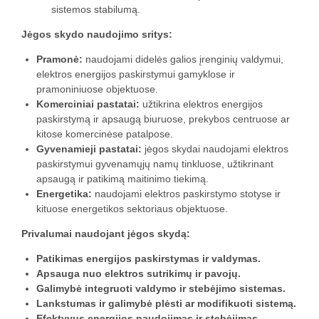
sistemos stabilumą.
Jėgos skydo naudojimo sritys:
Pramonė:
naudojami didelės galios įrenginių valdymui,
elektros energijos paskirstymui gamyklose ir
pramoniniuose objektuose.
Komerciniai pastatai:
užtikrina elektros energijos
paskirstymą ir apsaugą biuruose, prekybos centruose ar
kitose komercinėse patalpose.
Gyvenamieji pastatai:
jėgos skydai naudojami elektros
paskirstymui gyvenamųjų namų tinkluose, užtikrinant
apsaugą ir patikimą maitinimo tiekimą.
Energetika:
naudojami elektros paskirstymo stotyse ir
kituose energetikos sektoriaus objektuose.
Privalumai naudojant jėgos skydą:
Patikimas energijos paskirstymas ir valdymas.
Apsauga nuo elektros sutrikimų ir pavojų.
Galimybė integruoti valdymo ir stebėjimo sistemas.
Lankstumas ir galimybė plėsti ar modifikuoti sistemą.
Efektyvus energijos naudojimas ir stebėjimas.