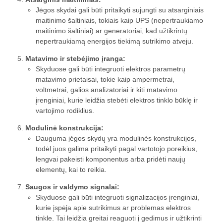
Jėgos skydai gali būti pritaikyti sujungti su atsarginiais
maitinimo šaltiniais, tokiais kaip UPS (nepertraukiamo
maitinimo šaltiniai) ar generatoriai, kad užtikrintų
nepertraukiamą energijos tiekimą sutrikimo atveju.
Matavimo ir stebėjimo įranga:
Skyduose gali būti integruoti elektros parametrų
matavimo prietaisai, tokie kaip ampermetrai,
voltmetrai, galios analizatoriai ir kiti matavimo
įrenginiai, kurie leidžia stebėti elektros tinklo būklę ir
vartojimo rodiklius.
Modulinė konstrukcija:
Dauguma jėgos skydų yra modulinės konstrukcijos,
todėl juos galima pritaikyti pagal vartotojo poreikius,
lengvai pakeisti komponentus arba pridėti naujų
elementų, kai to reikia.
Saugos ir valdymo signalai:
Skyduose gali būti integruoti signalizacijos įrenginiai,
kurie įspėja apie sutrikimus ar problemas elektros
tinkle. Tai leidžia greitai reaguoti į gedimus ir užtikrinti