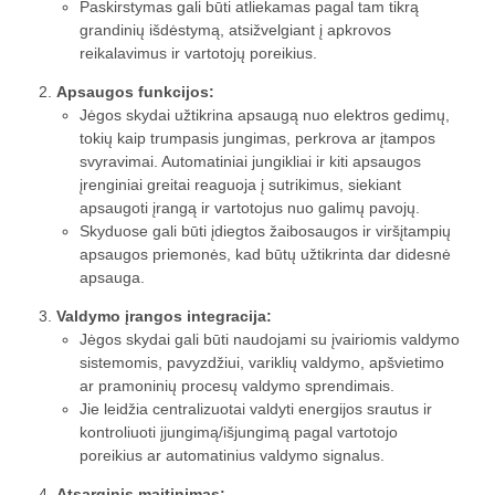
Paskirstymas gali būti atliekamas pagal tam tikrą
grandinių išdėstymą, atsižvelgiant į apkrovos
reikalavimus ir vartotojų poreikius.
Apsaugos funkcijos:
Jėgos skydai užtikrina apsaugą nuo elektros gedimų,
tokių kaip trumpasis jungimas, perkrova ar įtampos
svyravimai. Automatiniai jungikliai ir kiti apsaugos
įrenginiai greitai reaguoja į sutrikimus, siekiant
apsaugoti įrangą ir vartotojus nuo galimų pavojų.
Skyduose gali būti įdiegtos žaibosaugos ir viršįtampių
apsaugos priemonės, kad būtų užtikrinta dar didesnė
apsauga.
Valdymo įrangos integracija:
Jėgos skydai gali būti naudojami su įvairiomis valdymo
sistemomis, pavyzdžiui, variklių valdymo, apšvietimo
ar pramoninių procesų valdymo sprendimais.
Jie leidžia centralizuotai valdyti energijos srautus ir
kontroliuoti įjungimą/išjungimą pagal vartotojo
poreikius ar automatinius valdymo signalus.
Atsarginis maitinimas: