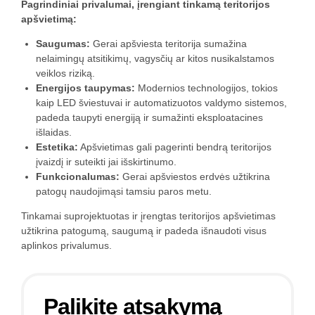
Pagrindiniai privalumai, įrengiant tinkamą teritorijos
apšvietimą:
Saugumas:
Gerai apšviesta teritorija sumažina
nelaimingų atsitikimų, vagysčių ar kitos nusikalstamos
veiklos riziką.
Energijos taupymas:
Modernios technologijos, tokios
kaip LED šviestuvai ir automatizuotos valdymo sistemos,
padeda taupyti energiją ir sumažinti eksploatacines
išlaidas.
Estetika:
Apšvietimas gali pagerinti bendrą teritorijos
įvaizdį ir suteikti jai išskirtinumo.
Funkcionalumas:
Gerai apšviestos erdvės užtikrina
patogų naudojimąsi tamsiu paros metu.
Tinkamai suprojektuotas ir įrengtas teritorijos apšvietimas
užtikrina patogumą, saugumą ir padeda išnaudoti visus
aplinkos privalumus.
Palikite atsakymą