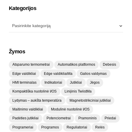
Kategorijos
Žymos
Atsparumo termometrai
Automatikos platformos
Debesis
Edge valdikliai
Edge valdikliaiMa
Galios valdymas
HMI terminalas
Indikatoriai
Jutikliai
Jėgos
Kompaktiška nuotolinė I/OS
Linijinis TwiistMa
Lydymas – aukšta temperatūra
Magnetostrikciniai jutikliai
Maitinimo valdikliai
Modulinė nuotolinė I/OS
Padėties jutikliai
Potenciometrai
Pramoninis
Priedai
Programeriai
Programos
Reguliatoriai
Relės