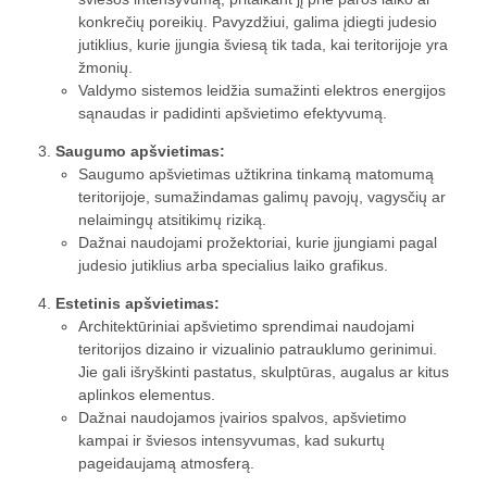
konkrečių poreikių. Pavyzdžiui, galima įdiegti judesio
jutiklius, kurie įjungia šviesą tik tada, kai teritorijoje yra
žmonių.
Valdymo sistemos leidžia sumažinti elektros energijos
sąnaudas ir padidinti apšvietimo efektyvumą.
Saugumo apšvietimas:
Saugumo apšvietimas užtikrina tinkamą matomumą
teritorijoje, sumažindamas galimų pavojų, vagysčių ar
nelaimingų atsitikimų riziką.
Dažnai naudojami prožektoriai, kurie įjungiami pagal
judesio jutiklius arba specialius laiko grafikus.
Estetinis apšvietimas:
Architektūriniai apšvietimo sprendimai naudojami
teritorijos dizaino ir vizualinio patrauklumo gerinimui.
Jie gali išryškinti pastatus, skulptūras, augalus ar kitus
aplinkos elementus.
Dažnai naudojamos įvairios spalvos, apšvietimo
kampai ir šviesos intensyvumas, kad sukurtų
pageidaujamą atmosferą.