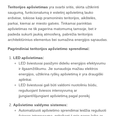
Teritorijos apšvietimas
yra svarbi sritis, skirta užtikrinti
saugumą, funkcionalumą ir estetinį apšvietimą lauko
erdvėse, tokiose kaip pramoninės teritorijos, aikštelės,
parkai, kiemai ar miesto gatvės. Tinkamai parinktas
apšvietimas ne tik pagerina matomumą tamsoje, bet ir
padeda sukurti jaukią atmosferą, pabrėžia teritorijos
architektūrinius elementus bei sumažina energijos sąnaudas.
Pagrindiniai teritorijos apšvietimo sprendimai:
LED apšvietimas:
LED šviestuvai pasižymi dideliu energijos efektyvumu
ir ilgaamžiškumu. Jie sunaudoja mažiau elektros
energijos, užtikrina ryškų apšvietimą ir yra draugiški
aplinkai.
LED šviestuvai gali būti valdomi nuotoliniu būdu,
reguliuojant šviesos intensyvumą ar
įjungiant/išjungiant apšvietimą pagal poreikį.
Apšvietimo valdymo sistemos:
Automatizuoti apšvietimo sprendimai leidžia reguliuoti
šviesos intensyvumą, pritaikant jį prie paros laiko ar