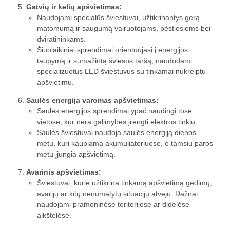
Gatvių ir kelių apšvietimas:
Naudojami specialūs šviestuvai, užtikrinantys gerą
matomumą ir saugumą vairuotojams, pėstiesiems bei
dviratininkams.
Šiuolaikiniai sprendimai orientuojasi į energijos
taupymą ir sumažintą šviesos taršą, naudodami
specializuotus LED šviestuvus su tinkamai nukreiptu
apšvietimu.
Saulės energija varomas apšvietimas:
Saulės energijos sprendimai ypač naudingi tose
vietose, kur nėra galimybės įrengti elektros tinklų.
Saulės šviestuvai naudoja saulės energiją dienos
metu, kuri kaupiama akumuliatoriuose, o tamsiu paros
metu įjungia apšvietimą.
Avarinis apšvietimas:
Šviestuvai, kurie užtikrina tinkamą apšvietimą gedimų,
avarijų ar kitų nenumatytų situacijų atveju. Dažnai
naudojami pramoninėse teritorijose ar didelėse
aikštelėse.