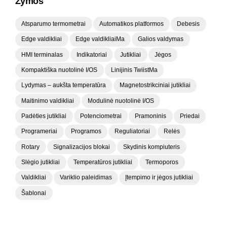
Žymos
Atsparumo termometrai
Automatikos platformos
Debesis
Edge valdikliai
Edge valdikliaiMa
Galios valdymas
HMI terminalas
Indikatoriai
Jutikliai
Jėgos
Kompaktiška nuotolinė I/OS
Linijinis TwiistMa
Lydymas – aukšta temperatūra
Magnetostrikciniai jutikliai
Maitinimo valdikliai
Modulinė nuotolinė I/OS
Padėties jutikliai
Potenciometrai
Pramoninis
Priedai
Programeriai
Programos
Reguliatoriai
Relės
Rotary
Signalizacijos blokai
Skydinis kompiuteris
Slėgio jutikliai
Temperatūros jutikliai
Termoporos
Valdikliai
Variklio paleidimas
Įtempimo ir jėgos jutikliai
Šablonai