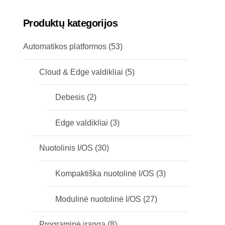
Produktų kategorijos
Automatikos platformos
(53)
Cloud & Edge valdikliai
(5)
Debesis
(2)
Edge valdikliai
(3)
Nuotolinis I/OS
(30)
Kompaktiška nuotolinė I/OS
(3)
Modulinė nuotolinė I/OS
(27)
Programinė įranga
(8)