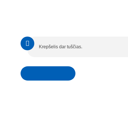
Krepšelis dar tuščias.
Grįžti į parduotuvę