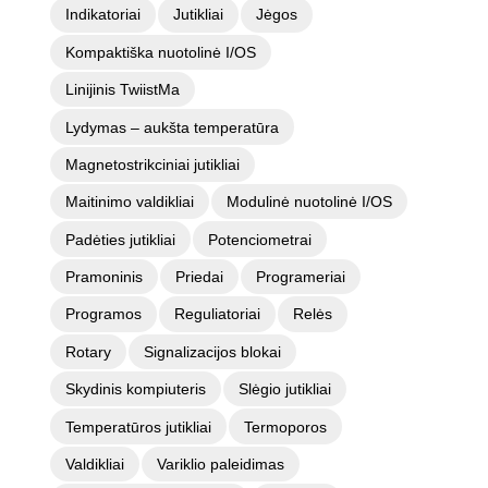
Indikatoriai
Jutikliai
Jėgos
Kompaktiška nuotolinė I/OS
Linijinis TwiistMa
Lydymas – aukšta temperatūra
Magnetostrikciniai jutikliai
Maitinimo valdikliai
Modulinė nuotolinė I/OS
Padėties jutikliai
Potenciometrai
Pramoninis
Priedai
Programeriai
Programos
Reguliatoriai
Relės
Rotary
Signalizacijos blokai
Skydinis kompiuteris
Slėgio jutikliai
Temperatūros jutikliai
Termoporos
Valdikliai
Variklio paleidimas