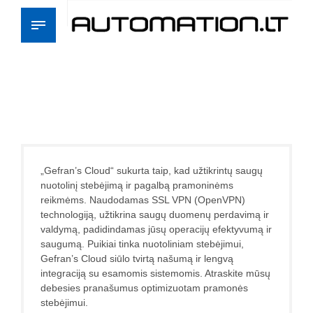
„Gefran’s Cloud“ sukurta taip, kad užtikrintų saugų
nuotolinį stebėjimą ir pagalbą pramoninėms
reikmėms. Naudodamas SSL VPN (OpenVPN)
technologiją, užtikrina saugų duomenų perdavimą ir
valdymą, padidindamas jūsų operacijų efektyvumą ir
saugumą. Puikiai tinka nuotoliniam stebėjimui,
Gefran’s Cloud siūlo tvirtą našumą ir lengvą
integraciją su esamomis sistemomis. Atraskite mūsų
debesies pranašumus optimizuotam pramonės
stebėjimui.