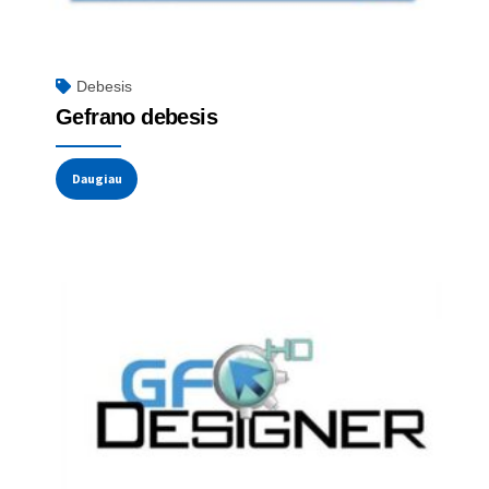
Debesis
Gefrano debesis
Daugiau