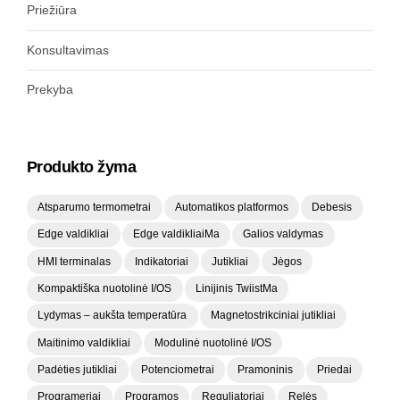
Priežiūra
Konsultavimas
Prekyba
Produkto žyma
Atsparumo termometrai
Automatikos platformos
Debesis
Edge valdikliai
Edge valdikliaiMa
Galios valdymas
HMI terminalas
Indikatoriai
Jutikliai
Jėgos
Kompaktiška nuotolinė I/OS
Linijinis TwiistMa
Lydymas – aukšta temperatūra
Magnetostrikciniai jutikliai
Maitinimo valdikliai
Modulinė nuotolinė I/OS
Padėties jutikliai
Potenciometrai
Pramoninis
Priedai
Programeriai
Programos
Reguliatoriai
Relės