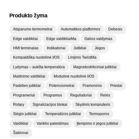
Produkto žyma
Atsparumo termometrai
Automatikos platformos
Debesis
Edge valdikliai
Edge valdikliaiMa
Galios valdymas
HMI terminalas
Indikatoriai
Jutikliai
Jėgos
Kompaktiška nuotolinė I/OS
Linijinis TwiistMa
Lydymas – aukšta temperatūra
Magnetostrikciniai jutikliai
Maitinimo valdikliai
Modulinė nuotolinė I/OS
Padėties jutikliai
Potenciometrai
Pramoninis
Priedai
Programeriai
Programos
Reguliatoriai
Relės
Rotary
Signalizacijos blokai
Skydinis kompiuteris
Slėgio jutikliai
Temperatūros jutikliai
Termoporos
Valdikliai
Variklio paleidimas
Įtempimo ir jėgos jutikliai
Šablonai