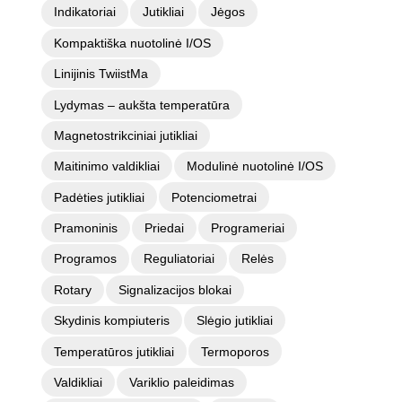
Indikatoriai
Jutikliai
Jėgos
Kompaktiška nuotolinė I/OS
Linijinis TwiistMa
Lydymas – aukšta temperatūra
Magnetostrikciniai jutikliai
Maitinimo valdikliai
Modulinė nuotolinė I/OS
Padėties jutikliai
Potenciometrai
Pramoninis
Priedai
Programeriai
Programos
Reguliatoriai
Relės
Rotary
Signalizacijos blokai
Skydinis kompiuteris
Slėgio jutikliai
Temperatūros jutikliai
Termoporos
Valdikliai
Variklio paleidimas