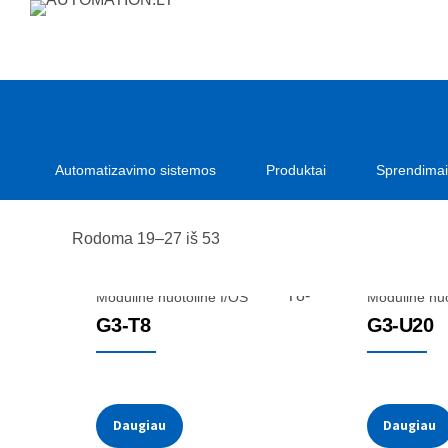
Automatizavimo sistemos
Produktai
Sprendimai
Rodoma 19–27 iš 53
Modulinė nuotolinė I/OS
Modulinė nuo
G3-T8
G3-U20
Daugiau
Daugiau