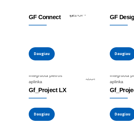
Edge valdikliai
Debesis
GF Connect
GF Desi
Daugiau
Daugiau
Integruota plėtros
Integruota pl
aplinka
aplinka
Gf_Project LX
Gf_Proje
Daugiau
Daugiau