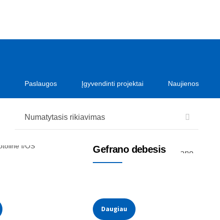
Paslaugos
Įgyvendinti projektai
Naujienos
Debesis
tolinė I/OS
Gefrano debesis
Daugiau