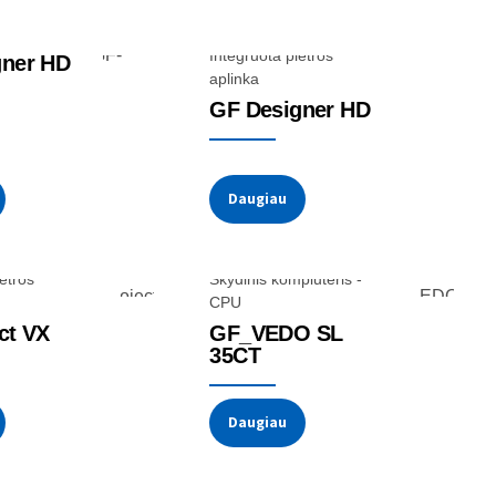
Integruota plėtros
gner HD
aplinka
GF Designer HD
Daugiau
ėtros
Skydinis kompiuteris -
CPU
ct VX
GF_VEDO SL
35CT
Daugiau