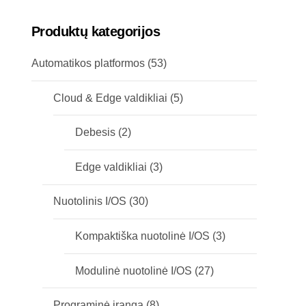
Produktų kategorijos
Automatikos platformos
(53)
Cloud & Edge valdikliai
(5)
Debesis
(2)
Edge valdikliai
(3)
Nuotolinis I/OS
(30)
Kompaktiška nuotolinė I/OS
(3)
Modulinė nuotolinė I/OS
(27)
Programinė įranga
(8)