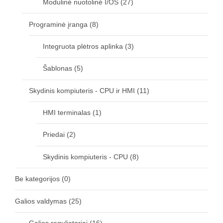
Modulinė nuotolinė I/OS
(27)
Programinė įranga
(8)
Integruota plėtros aplinka
(3)
Šablonas
(5)
Skydinis kompiuteris - CPU ir HMI
(11)
HMI terminalas
(1)
Priedai
(2)
Skydinis kompiuteris - CPU
(8)
Be kategorijos
(0)
Galios valdymas
(25)
Galios reguliatoriai
(16)