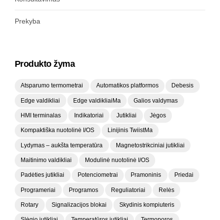
Prekyba
Produkto žyma
Atsparumo termometrai
Automatikos platformos
Debesis
Edge valdikliai
Edge valdikliaiMa
Galios valdymas
HMI terminalas
Indikatoriai
Jutikliai
Jėgos
Kompaktiška nuotolinė I/OS
Linijinis TwiistMa
Lydymas – aukšta temperatūra
Magnetostrikciniai jutikliai
Maitinimo valdikliai
Modulinė nuotolinė I/OS
Padėties jutikliai
Potenciometrai
Pramoninis
Priedai
Programeriai
Programos
Reguliatoriai
Relės
Rotary
Signalizacijos blokai
Skydinis kompiuteris
Slėgio jutikliai
Temperatūros jutikliai
Termoporos