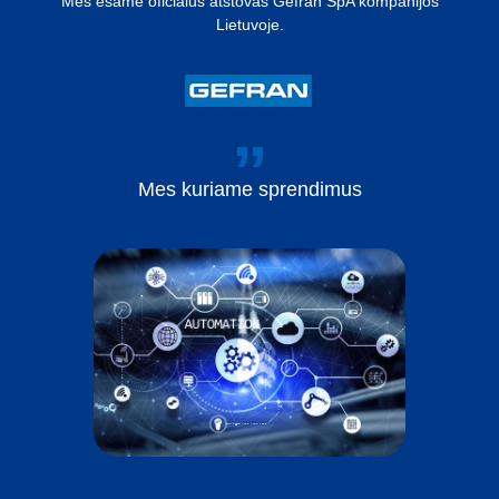
Mes esame oficialus atstovas Gefran SpA kompanijos
Lietuvoje.
Mes
kuriame
sprendimus